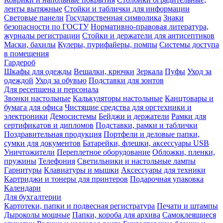
ленты вытяжные
Стойки и таблички для информации
Световые панели
Государственная символика
Знаки
безопасности по ГОСТУ
Нормативно-правовая литература,
журналы регистрации
Стойки и держатели для антисептиков
Маски, бахилы
Кулеры, пурифайеры, помпы
Системы доступа
в помещения
Гардероб
Шкафы для одежды
Вешалки, крючки
Зеркала
Пуфы
Уход за
одеждой
Уход за обувью
Подставки для зонтов
Для ресепшена и персонала
Звонки настольные
Калькуляторы настольные
Канцтовары и
бумага для офиса
Чистящие средства для оргтехники и
электроники
Демосистемы
Бейджи и держатели
Рамки для
сертификатов и дипломов
Подставки, рамки и таблички
Поздравительная продукция
Портфели и деловые папки,
сумки для документов
Батарейки, флешки, аксессуары USB
Уничтожители
Переплетное оборудование
Обложки, пленки,
пружины
Телефония
Светильники и настольные лампы
Гарнитуры
Клавиатуры и мышки
Аксессуары для техники
Картриджи и тонеры для принтеров
Подарочная упаковка
Календари
Для бухгалтерии
Картотеки, папки и подвесная регистратура
Печати и штампы
Дыроколы мощные
Папки, короба для архива
Самоклеящиеся