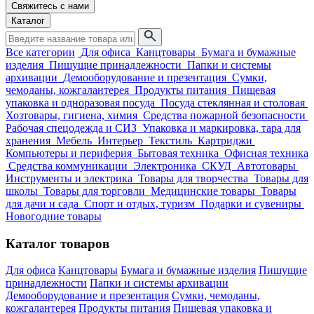
Свяжитесь с нами
Каталог
Все категории
Для офиса
Канцтовары
Бумага и бумажные
изделия
Пишущие принадлежности
Папки и системы
архивации
Демооборудование и презентация
Сумки,
чемоданы, кожгалантерея
Продукты питания
Пищевая
упаковка и одноразовая посуда
Посуда стеклянная и столовая
Хозтовары, гигиена, химия
Средства пожарной безопасности
Рабочая спецодежда и СИЗ
Упаковка и маркировка, тара для
хранения
Мебель
Интерьер
Текстиль
Картриджи
Компьютеры и периферия
Бытовая техника
Офисная техника
Средства коммуникации
Электроника
СКУД
Автотовары
Инструменты и электрика
Товары для творчества
Товары для
школы
Товары для торговли
Медицинские товары
Товары
для дачи и сада
Спорт и отдых, туризм
Подарки и сувениры
Новогодние товары
Каталог товаров
Для офиса
Канцтовары
Бумага и бумажные изделия
Пишущие
принадлежности
Папки и системы архивации
Демооборудование и презентация
Сумки, чемоданы,
кожгалантерея
Продукты питания
Пищевая упаковка и