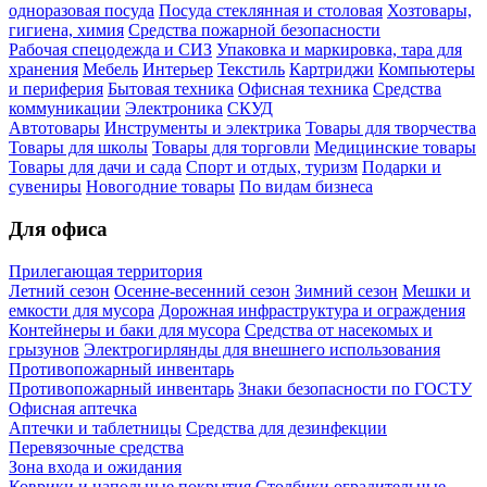
одноразовая посуда
Посуда стеклянная и столовая
Хозтовары,
гигиена, химия
Средства пожарной безопасности
Рабочая спецодежда и СИЗ
Упаковка и маркировка, тара для
хранения
Мебель
Интерьер
Текстиль
Картриджи
Компьютеры
и периферия
Бытовая техника
Офисная техника
Средства
коммуникации
Электроника
СКУД
Автотовары
Инструменты и электрика
Товары для творчества
Товары для школы
Товары для торговли
Медицинские товары
Товары для дачи и сада
Спорт и отдых, туризм
Подарки и
сувениры
Новогодние товары
По видам бизнеса
Для офиса
Прилегающая территория
Летний сезон
Осенне-весенний сезон
Зимний сезон
Мешки и
емкости для мусора
Дорожная инфраструктура и ограждения
Контейнеры и баки для мусора
Средства от насекомых и
грызунов
Электрогирлянды для внешнего использования
Противопожарный инвентарь
Противопожарный инвентарь
Знаки безопасности по ГОСТУ
Офисная аптечка
Аптечки и таблетницы
Средства для дезинфекции
Перевязочные средства
Зона входа и ожидания
Коврики и напольные покрытия
Столбики оградительные,