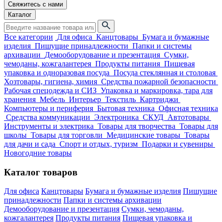
Свяжитесь с нами
Каталог
Все категории
Для офиса
Канцтовары
Бумага и бумажные
изделия
Пишущие принадлежности
Папки и системы
архивации
Демооборудование и презентация
Сумки,
чемоданы, кожгалантерея
Продукты питания
Пищевая
упаковка и одноразовая посуда
Посуда стеклянная и столовая
Хозтовары, гигиена, химия
Средства пожарной безопасности
Рабочая спецодежда и СИЗ
Упаковка и маркировка, тара для
хранения
Мебель
Интерьер
Текстиль
Картриджи
Компьютеры и периферия
Бытовая техника
Офисная техника
Средства коммуникации
Электроника
СКУД
Автотовары
Инструменты и электрика
Товары для творчества
Товары для
школы
Товары для торговли
Медицинские товары
Товары
для дачи и сада
Спорт и отдых, туризм
Подарки и сувениры
Новогодние товары
Каталог товаров
Для офиса
Канцтовары
Бумага и бумажные изделия
Пишущие
принадлежности
Папки и системы архивации
Демооборудование и презентация
Сумки, чемоданы,
кожгалантерея
Продукты питания
Пищевая упаковка и