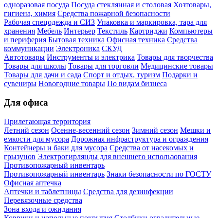
одноразовая посуда
Посуда стеклянная и столовая
Хозтовары,
гигиена, химия
Средства пожарной безопасности
Рабочая спецодежда и СИЗ
Упаковка и маркировка, тара для
хранения
Мебель
Интерьер
Текстиль
Картриджи
Компьютеры
и периферия
Бытовая техника
Офисная техника
Средства
коммуникации
Электроника
СКУД
Автотовары
Инструменты и электрика
Товары для творчества
Товары для школы
Товары для торговли
Медицинские товары
Товары для дачи и сада
Спорт и отдых, туризм
Подарки и
сувениры
Новогодние товары
По видам бизнеса
Для офиса
Прилегающая территория
Летний сезон
Осенне-весенний сезон
Зимний сезон
Мешки и
емкости для мусора
Дорожная инфраструктура и ограждения
Контейнеры и баки для мусора
Средства от насекомых и
грызунов
Электрогирлянды для внешнего использования
Противопожарный инвентарь
Противопожарный инвентарь
Знаки безопасности по ГОСТУ
Офисная аптечка
Аптечки и таблетницы
Средства для дезинфекции
Перевязочные средства
Зона входа и ожидания
Коврики и напольные покрытия
Столбики оградительные,