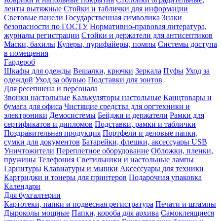
ленты вытяжные
Стойки и таблички для информации
Световые панели
Государственная символика
Знаки
безопасности по ГОСТУ
Нормативно-правовая литература,
журналы регистрации
Стойки и держатели для антисептиков
Маски, бахилы
Кулеры, пурифайеры, помпы
Системы доступа
в помещения
Гардероб
Шкафы для одежды
Вешалки, крючки
Зеркала
Пуфы
Уход за
одеждой
Уход за обувью
Подставки для зонтов
Для ресепшена и персонала
Звонки настольные
Калькуляторы настольные
Канцтовары и
бумага для офиса
Чистящие средства для оргтехники и
электроники
Демосистемы
Бейджи и держатели
Рамки для
сертификатов и дипломов
Подставки, рамки и таблички
Поздравительная продукция
Портфели и деловые папки,
сумки для документов
Батарейки, флешки, аксессуары USB
Уничтожители
Переплетное оборудование
Обложки, пленки,
пружины
Телефония
Светильники и настольные лампы
Гарнитуры
Клавиатуры и мышки
Аксессуары для техники
Картриджи и тонеры для принтеров
Подарочная упаковка
Календари
Для бухгалтерии
Картотеки, папки и подвесная регистратура
Печати и штампы
Дыроколы мощные
Папки, короба для архива
Самоклеящиеся