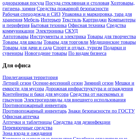
одноразовая посуда
Посуда стеклянная и столовая
Хозтовары,
гигиена, химия
Средства пожарной безопасности
Рабочая спецодежда и СИЗ
Упаковка и маркировка, тара для
хранения
Мебель
Интерьер
Текстиль
Картриджи
Компьютеры
и периферия
Бытовая техника
Офисная техника
Средства
коммуникации
Электроника
СКУД
Автотовары
Инструменты и электрика
Товары для творчества
Товары для школы
Товары для торговли
Медицинские товары
Товары для дачи и сада
Спорт и отдых, туризм
Подарки и
сувениры
Новогодние товары
По видам бизнеса
Для офиса
Прилегающая территория
Летний сезон
Осенне-весенний сезон
Зимний сезон
Мешки и
емкости для мусора
Дорожная инфраструктура и ограждения
Контейнеры и баки для мусора
Средства от насекомых и
грызунов
Электрогирлянды для внешнего использования
Противопожарный инвентарь
Противопожарный инвентарь
Знаки безопасности по ГОСТУ
Офисная аптечка
Аптечки и таблетницы
Средства для дезинфекции
Перевязочные средства
Зона входа и ожидания
Коврики и напольные покрытия
Столбики оградительные,