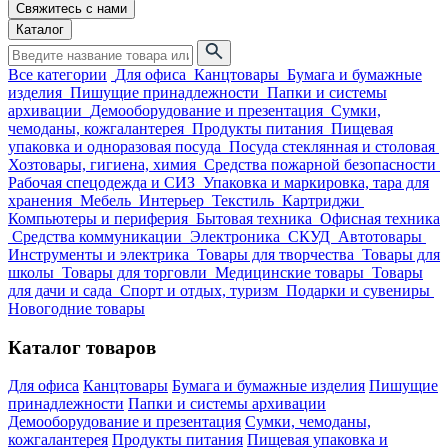
Свяжитесь с нами
Каталог
Все категории
Для офиса
Канцтовары
Бумага и бумажные
изделия
Пишущие принадлежности
Папки и системы
архивации
Демооборудование и презентация
Сумки,
чемоданы, кожгалантерея
Продукты питания
Пищевая
упаковка и одноразовая посуда
Посуда стеклянная и столовая
Хозтовары, гигиена, химия
Средства пожарной безопасности
Рабочая спецодежда и СИЗ
Упаковка и маркировка, тара для
хранения
Мебель
Интерьер
Текстиль
Картриджи
Компьютеры и периферия
Бытовая техника
Офисная техника
Средства коммуникации
Электроника
СКУД
Автотовары
Инструменты и электрика
Товары для творчества
Товары для
школы
Товары для торговли
Медицинские товары
Товары
для дачи и сада
Спорт и отдых, туризм
Подарки и сувениры
Новогодние товары
Каталог товаров
Для офиса
Канцтовары
Бумага и бумажные изделия
Пишущие
принадлежности
Папки и системы архивации
Демооборудование и презентация
Сумки, чемоданы,
кожгалантерея
Продукты питания
Пищевая упаковка и