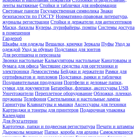
ленты вытяжные
Стойки и таблички для информации
Световые панели
Государственная символика
Знаки
безопасности по ГОСТУ
Нормативно-правовая литература,
журналы регистрации
Стойки и держатели для антисептиков
Маски, бахилы
Кулеры, пурифайеры, помпы
Системы доступа
в помещения
Гардероб
Шкафы для одежды
Вешалки, крючки
Зеркала
Пуфы
Уход за
одеждой
Уход за обувью
Подставки для зонтов
Для ресепшена и персонала
Звонки настольные
Калькуляторы настольные
Канцтовары и
бумага для офиса
Чистящие средства для оргтехники и
электроники
Демосистемы
Бейджи и держатели
Рамки для
сертификатов и дипломов
Подставки, рамки и таблички
Поздравительная продукция
Портфели и деловые папки,
сумки для документов
Батарейки, флешки, аксессуары USB
Уничтожители
Переплетное оборудование
Обложки, пленки,
пружины
Телефония
Светильники и настольные лампы
Гарнитуры
Клавиатуры и мышки
Аксессуары для техники
Картриджи и тонеры для принтеров
Подарочная упаковка
Календари
Для бухгалтерии
Картотеки, папки и подвесная регистратура
Печати и штампы
Дыроколы мощные
Папки, короба для архива
Самоклеящиеся