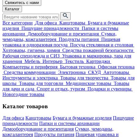
Свяжитесь с нами
Каталог
Все категории
Для офиса
Канцтовары
Бумага и бумажные
изделия
Пишущие принадлежности
Папки и системы
архивации
Демооборудование и презентация
Сумки,
чемоданы, кожгалантерея
Продукты питания
Пищевая
упаковка и одноразовая посуда
Посуда стеклянная и столовая
Хозтовары, гигиена, химия
Средства пожарной безопасности
Рабочая спецодежда и СИЗ
Упаковка и маркировка, тара для
хранения
Мебель
Интерьер
Текстиль
Картриджи
Компьютеры и периферия
Бытовая техника
Офисная техника
Средства коммуникации
Электроника
СКУД
Автотовары
Инструменты и электрика
Товары для творчества
Товары для
школы
Товары для торговли
Медицинские товары
Товары
для дачи и сада
Спорт и отдых, туризм
Подарки и сувениры
Новогодние товары
Каталог товаров
Для офиса
Канцтовары
Бумага и бумажные изделия
Пишущие
принадлежности
Папки и системы архивации
Демооборудование и презентация
Сумки, чемоданы,
кожгалантерея
Продукты питания
Пищевая упаковка и