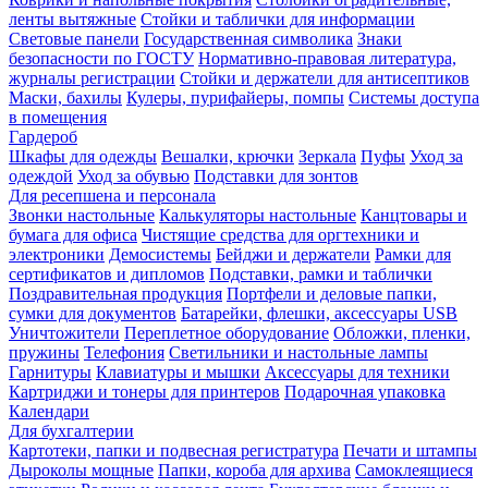
ленты вытяжные
Стойки и таблички для информации
Световые панели
Государственная символика
Знаки
безопасности по ГОСТУ
Нормативно-правовая литература,
журналы регистрации
Стойки и держатели для антисептиков
Маски, бахилы
Кулеры, пурифайеры, помпы
Системы доступа
в помещения
Гардероб
Шкафы для одежды
Вешалки, крючки
Зеркала
Пуфы
Уход за
одеждой
Уход за обувью
Подставки для зонтов
Для ресепшена и персонала
Звонки настольные
Калькуляторы настольные
Канцтовары и
бумага для офиса
Чистящие средства для оргтехники и
электроники
Демосистемы
Бейджи и держатели
Рамки для
сертификатов и дипломов
Подставки, рамки и таблички
Поздравительная продукция
Портфели и деловые папки,
сумки для документов
Батарейки, флешки, аксессуары USB
Уничтожители
Переплетное оборудование
Обложки, пленки,
пружины
Телефония
Светильники и настольные лампы
Гарнитуры
Клавиатуры и мышки
Аксессуары для техники
Картриджи и тонеры для принтеров
Подарочная упаковка
Календари
Для бухгалтерии
Картотеки, папки и подвесная регистратура
Печати и штампы
Дыроколы мощные
Папки, короба для архива
Самоклеящиеся