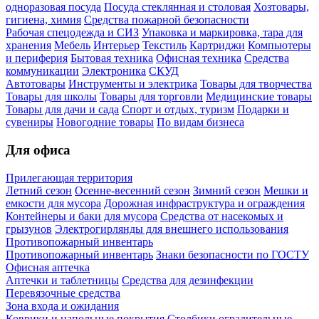
одноразовая посуда
Посуда стеклянная и столовая
Хозтовары,
гигиена, химия
Средства пожарной безопасности
Рабочая спецодежда и СИЗ
Упаковка и маркировка, тара для
хранения
Мебель
Интерьер
Текстиль
Картриджи
Компьютеры
и периферия
Бытовая техника
Офисная техника
Средства
коммуникации
Электроника
СКУД
Автотовары
Инструменты и электрика
Товары для творчества
Товары для школы
Товары для торговли
Медицинские товары
Товары для дачи и сада
Спорт и отдых, туризм
Подарки и
сувениры
Новогодние товары
По видам бизнеса
Для офиса
Прилегающая территория
Летний сезон
Осенне-весенний сезон
Зимний сезон
Мешки и
емкости для мусора
Дорожная инфраструктура и ограждения
Контейнеры и баки для мусора
Средства от насекомых и
грызунов
Электрогирлянды для внешнего использования
Противопожарный инвентарь
Противопожарный инвентарь
Знаки безопасности по ГОСТУ
Офисная аптечка
Аптечки и таблетницы
Средства для дезинфекции
Перевязочные средства
Зона входа и ожидания
Коврики и напольные покрытия
Столбики оградительные,