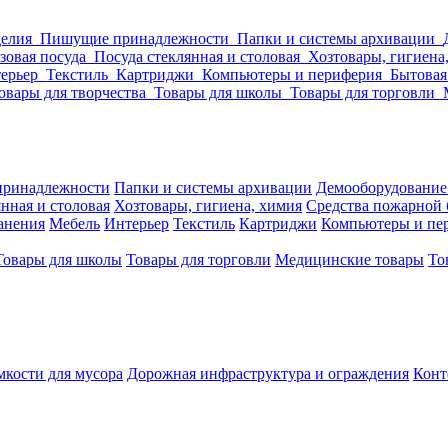
делия
Пишущие принадлежности
Папки и системы архивации
зовая посуда
Посуда стеклянная и столовая
Хозтовары, гигиена
ерьер
Текстиль
Картриджи
Компьютеры и периферия
Бытовая
овары для творчества
Товары для школы
Товары для торговли
ринадлежности
Папки и системы архивации
Демооборудование
нная и столовая
Хозтовары, гигиена, химия
Средства пожарной 
ранения
Мебель
Интерьер
Текстиль
Картриджи
Компьютеры и пе
Товары для школы
Товары для торговли
Медицинские товары
То
кости для мусора
Дорожная инфраструктура и ограждения
Конт