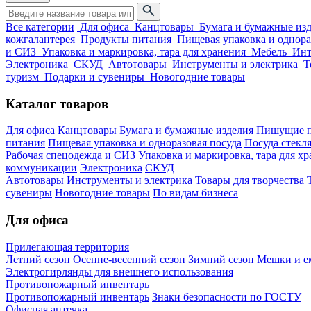
Все категории
Для офиса
Канцтовары
Бумага и бумажные из
кожгалантерея
Продукты питания
Пищевая упаковка и однора
и СИЗ
Упаковка и маркировка, тара для хранения
Мебель
Инт
Электроника
СКУД
Автотовары
Инструменты и электрика
Т
туризм
Подарки и сувениры
Новогодние товары
Каталог товаров
Для офиса
Канцтовары
Бумага и бумажные изделия
Пишущие п
питания
Пищевая упаковка и одноразовая посуда
Посуда стекля
Рабочая спецодежда и СИЗ
Упаковка и маркировка, тара для х
коммуникации
Электроника
СКУД
Автотовары
Инструменты и электрика
Товары для творчества
сувениры
Новогодние товары
По видам бизнеса
Для офиса
Прилегающая территория
Летний сезон
Осенне-весенний сезон
Зимний сезон
Мешки и ем
Электрогирлянды для внешнего использования
Противопожарный инвентарь
Противопожарный инвентарь
Знаки безопасности по ГОСТУ
Офисная аптечка