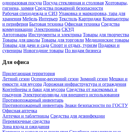
одноразовая посуда
Посуда стеклянная и столовая
Хозтовары,
гигиена, химия
Средства пожарной безопасности
Рабочая спецодежда и СИЗ
Упаковка и маркировка, тара для
хранения
Мебель
Интерьер
Текстиль
Картриджи
Компьютеры
и периферия
Бытовая техника
Офисная техника
Средства
коммуникации
Электроника
СКУД
Автотовары
Инструменты и электрика
Товары для творчества
Товары для школы
Товары для торговли
Медицинские товары
Товары для дачи и сада
Спорт и отдых, туризм
Подарки и
сувениры
Новогодние товары
По видам бизнеса
Для офиса
Прилегающая территория
Летний сезон
Осенне-весенний сезон
Зимний сезон
Мешки и
емкости для мусора
Дорожная инфраструктура и ограждения
Контейнеры и баки для мусора
Средства от насекомых и
грызунов
Электрогирлянды для внешнего использования
Противопожарный инвентарь
Противопожарный инвентарь
Знаки безопасности по ГОСТУ
Офисная аптечка
Аптечки и таблетницы
Средства для дезинфекции
Перевязочные средства
Зона входа и ожидания
Коврики и напольные покрытия
Столбики оградительные,