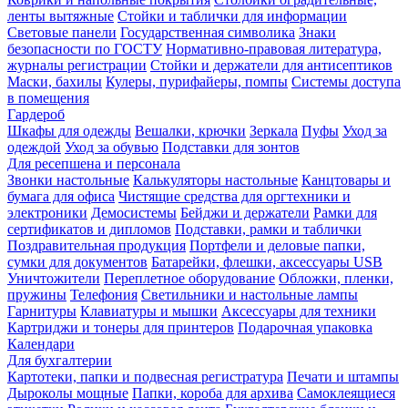
ленты вытяжные
Стойки и таблички для информации
Световые панели
Государственная символика
Знаки
безопасности по ГОСТУ
Нормативно-правовая литература,
журналы регистрации
Стойки и держатели для антисептиков
Маски, бахилы
Кулеры, пурифайеры, помпы
Системы доступа
в помещения
Гардероб
Шкафы для одежды
Вешалки, крючки
Зеркала
Пуфы
Уход за
одеждой
Уход за обувью
Подставки для зонтов
Для ресепшена и персонала
Звонки настольные
Калькуляторы настольные
Канцтовары и
бумага для офиса
Чистящие средства для оргтехники и
электроники
Демосистемы
Бейджи и держатели
Рамки для
сертификатов и дипломов
Подставки, рамки и таблички
Поздравительная продукция
Портфели и деловые папки,
сумки для документов
Батарейки, флешки, аксессуары USB
Уничтожители
Переплетное оборудование
Обложки, пленки,
пружины
Телефония
Светильники и настольные лампы
Гарнитуры
Клавиатуры и мышки
Аксессуары для техники
Картриджи и тонеры для принтеров
Подарочная упаковка
Календари
Для бухгалтерии
Картотеки, папки и подвесная регистратура
Печати и штампы
Дыроколы мощные
Папки, короба для архива
Самоклеящиеся