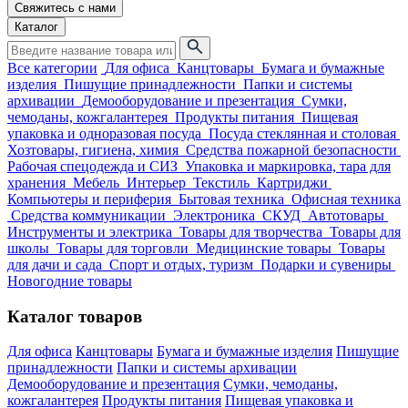
Свяжитесь с нами
Каталог
Все категории
Для офиса
Канцтовары
Бумага и бумажные
изделия
Пишущие принадлежности
Папки и системы
архивации
Демооборудование и презентация
Сумки,
чемоданы, кожгалантерея
Продукты питания
Пищевая
упаковка и одноразовая посуда
Посуда стеклянная и столовая
Хозтовары, гигиена, химия
Средства пожарной безопасности
Рабочая спецодежда и СИЗ
Упаковка и маркировка, тара для
хранения
Мебель
Интерьер
Текстиль
Картриджи
Компьютеры и периферия
Бытовая техника
Офисная техника
Средства коммуникации
Электроника
СКУД
Автотовары
Инструменты и электрика
Товары для творчества
Товары для
школы
Товары для торговли
Медицинские товары
Товары
для дачи и сада
Спорт и отдых, туризм
Подарки и сувениры
Новогодние товары
Каталог товаров
Для офиса
Канцтовары
Бумага и бумажные изделия
Пишущие
принадлежности
Папки и системы архивации
Демооборудование и презентация
Сумки, чемоданы,
кожгалантерея
Продукты питания
Пищевая упаковка и