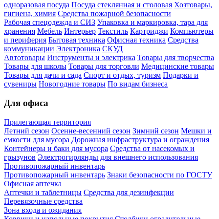
одноразовая посуда
Посуда стеклянная и столовая
Хозтовары,
гигиена, химия
Средства пожарной безопасности
Рабочая спецодежда и СИЗ
Упаковка и маркировка, тара для
хранения
Мебель
Интерьер
Текстиль
Картриджи
Компьютеры
и периферия
Бытовая техника
Офисная техника
Средства
коммуникации
Электроника
СКУД
Автотовары
Инструменты и электрика
Товары для творчества
Товары для школы
Товары для торговли
Медицинские товары
Товары для дачи и сада
Спорт и отдых, туризм
Подарки и
сувениры
Новогодние товары
По видам бизнеса
Для офиса
Прилегающая территория
Летний сезон
Осенне-весенний сезон
Зимний сезон
Мешки и
емкости для мусора
Дорожная инфраструктура и ограждения
Контейнеры и баки для мусора
Средства от насекомых и
грызунов
Электрогирлянды для внешнего использования
Противопожарный инвентарь
Противопожарный инвентарь
Знаки безопасности по ГОСТУ
Офисная аптечка
Аптечки и таблетницы
Средства для дезинфекции
Перевязочные средства
Зона входа и ожидания
Коврики и напольные покрытия
Столбики оградительные,