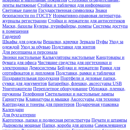
ленты вытяжные
Стойки и таблички для информации
Световые панели
Государственная символика
Знаки
безопасности по ГОСТУ
Нормативно-правовая литература,
журналы регистрации
Стойки и держатели для антисептиков
Маски, бахилы
Кулеры, пурифайеры, помпы
Системы доступа
в помещения
Гардероб
Шкафы для одежды
Вешалки, крючки
Зеркала
Пуфы
Уход за
одеждой
Уход за обувью
Подставки для зонтов
Для ресепшена и персонала
Звонки настольные
Калькуляторы настольные
Канцтовары и
бумага для офиса
Чистящие средства для оргтехники и
электроники
Демосистемы
Бейджи и держатели
Рамки для
сертификатов и дипломов
Подставки, рамки и таблички
Поздравительная продукция
Портфели и деловые папки,
сумки для документов
Батарейки, флешки, аксессуары USB
Уничтожители
Переплетное оборудование
Обложки, пленки,
пружины
Телефония
Светильники и настольные лампы
Гарнитуры
Клавиатуры и мышки
Аксессуары для техники
Картриджи и тонеры для принтеров
Подарочная упаковка
Календари
Для бухгалтерии
Картотеки, папки и подвесная регистратура
Печати и штампы
Дыроколы мощные
Папки, короба для архива
Самоклеящиеся