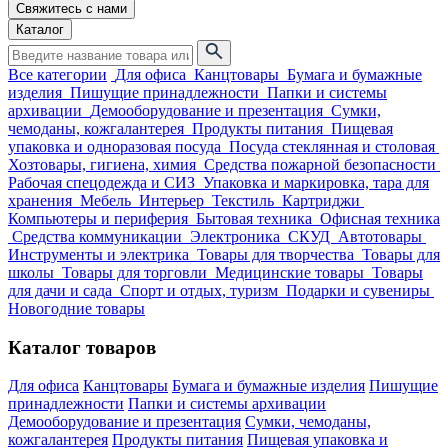
Свяжитесь с нами
Каталог
Все категории
Для офиса
Канцтовары
Бумага и бумажные
изделия
Пишущие принадлежности
Папки и системы
архивации
Демооборудование и презентация
Сумки,
чемоданы, кожгалантерея
Продукты питания
Пищевая
упаковка и одноразовая посуда
Посуда стеклянная и столовая
Хозтовары, гигиена, химия
Средства пожарной безопасности
Рабочая спецодежда и СИЗ
Упаковка и маркировка, тара для
хранения
Мебель
Интерьер
Текстиль
Картриджи
Компьютеры и периферия
Бытовая техника
Офисная техника
Средства коммуникации
Электроника
СКУД
Автотовары
Инструменты и электрика
Товары для творчества
Товары для
школы
Товары для торговли
Медицинские товары
Товары
для дачи и сада
Спорт и отдых, туризм
Подарки и сувениры
Новогодние товары
Каталог товаров
Для офиса
Канцтовары
Бумага и бумажные изделия
Пишущие
принадлежности
Папки и системы архивации
Демооборудование и презентация
Сумки, чемоданы,
кожгалантерея
Продукты питания
Пищевая упаковка и