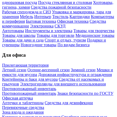
одноразовая посуда
Посуда стеклянная и столовая
Хозтовары,
гигиена, химия
Средства пожарной безопасности
Рабочая спецодежда и СИЗ
Упаковка и маркировка, тара для
хранения
Мебель
Интерьер
Текстиль
Картриджи
Компьютеры
и периферия
Бытовая техника
Офисная техника
Средства
коммуникации
Электроника
СКУД
Автотовары
Инструменты и электрика
Товары для творчества
Товары для школы
Товары для торговли
Медицинские товары
Товары для дачи и сада
Спорт и отдых, туризм
Подарки и
сувениры
Новогодние товары
По видам бизнеса
Для офиса
Прилегающая территория
Летний сезон
Осенне-весенний сезон
Зимний сезон
Мешки и
емкости для мусора
Дорожная инфраструктура и ограждения
Контейнеры и баки для мусора
Средства от насекомых и
грызунов
Электрогирлянды для внешнего использования
Противопожарный инвентарь
Противопожарный инвентарь
Знаки безопасности по ГОСТУ
Офисная аптечка
Аптечки и таблетницы
Средства для дезинфекции
Перевязочные средства
Зона входа и ожидания
Коврики и напольные покрытия
Столбики оградительные,