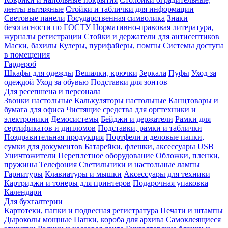
ленты вытяжные
Стойки и таблички для информации
Световые панели
Государственная символика
Знаки
безопасности по ГОСТУ
Нормативно-правовая литература,
журналы регистрации
Стойки и держатели для антисептиков
Маски, бахилы
Кулеры, пурифайеры, помпы
Системы доступа
в помещения
Гардероб
Шкафы для одежды
Вешалки, крючки
Зеркала
Пуфы
Уход за
одеждой
Уход за обувью
Подставки для зонтов
Для ресепшена и персонала
Звонки настольные
Калькуляторы настольные
Канцтовары и
бумага для офиса
Чистящие средства для оргтехники и
электроники
Демосистемы
Бейджи и держатели
Рамки для
сертификатов и дипломов
Подставки, рамки и таблички
Поздравительная продукция
Портфели и деловые папки,
сумки для документов
Батарейки, флешки, аксессуары USB
Уничтожители
Переплетное оборудование
Обложки, пленки,
пружины
Телефония
Светильники и настольные лампы
Гарнитуры
Клавиатуры и мышки
Аксессуары для техники
Картриджи и тонеры для принтеров
Подарочная упаковка
Календари
Для бухгалтерии
Картотеки, папки и подвесная регистратура
Печати и штампы
Дыроколы мощные
Папки, короба для архива
Самоклеящиеся