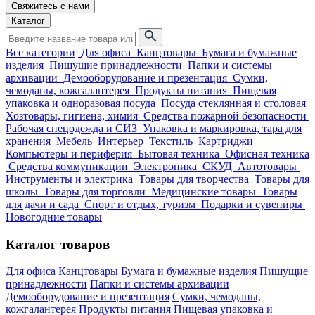
Свяжитесь с нами
Каталог
Все категории
Для офиса
Канцтовары
Бумага и бумажные
изделия
Пишущие принадлежности
Папки и системы
архивации
Демооборудование и презентация
Сумки,
чемоданы, кожгалантерея
Продукты питания
Пищевая
упаковка и одноразовая посуда
Посуда стеклянная и столовая
Хозтовары, гигиена, химия
Средства пожарной безопасности
Рабочая спецодежда и СИЗ
Упаковка и маркировка, тара для
хранения
Мебель
Интерьер
Текстиль
Картриджи
Компьютеры и периферия
Бытовая техника
Офисная техника
Средства коммуникации
Электроника
СКУД
Автотовары
Инструменты и электрика
Товары для творчества
Товары для
школы
Товары для торговли
Медицинские товары
Товары
для дачи и сада
Спорт и отдых, туризм
Подарки и сувениры
Новогодние товары
Каталог товаров
Для офиса
Канцтовары
Бумага и бумажные изделия
Пишущие
принадлежности
Папки и системы архивации
Демооборудование и презентация
Сумки, чемоданы,
кожгалантерея
Продукты питания
Пищевая упаковка и