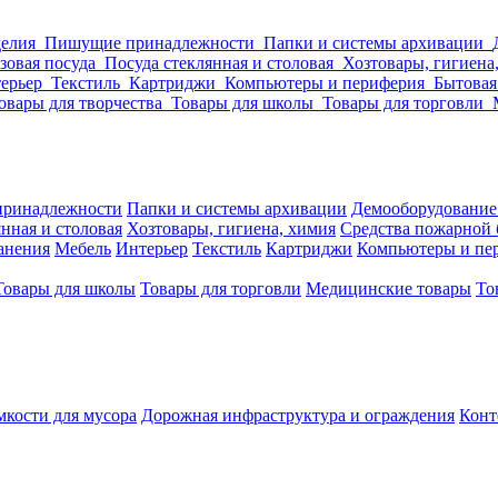
делия
Пишущие принадлежности
Папки и системы архивации
зовая посуда
Посуда стеклянная и столовая
Хозтовары, гигиена
ерьер
Текстиль
Картриджи
Компьютеры и периферия
Бытовая
овары для творчества
Товары для школы
Товары для торговли
ринадлежности
Папки и системы архивации
Демооборудование
нная и столовая
Хозтовары, гигиена, химия
Средства пожарной 
ранения
Мебель
Интерьер
Текстиль
Картриджи
Компьютеры и пе
Товары для школы
Товары для торговли
Медицинские товары
То
кости для мусора
Дорожная инфраструктура и ограждения
Конт