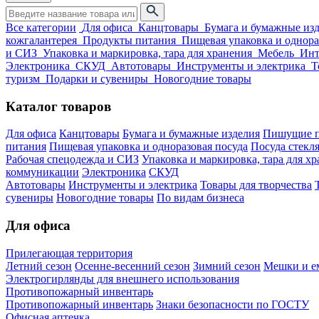
Все категории
Для офиса
Канцтовары
Бумага и бумажные из
кожгалантерея
Продукты питания
Пищевая упаковка и однора
и СИЗ
Упаковка и маркировка, тара для хранения
Мебель
Инт
Электроника
СКУД
Автотовары
Инструменты и электрика
Т
туризм
Подарки и сувениры
Новогодние товары
Каталог товаров
Для офиса
Канцтовары
Бумага и бумажные изделия
Пишущие п
питания
Пищевая упаковка и одноразовая посуда
Посуда стекля
Рабочая спецодежда и СИЗ
Упаковка и маркировка, тара для х
коммуникации
Электроника
СКУД
Автотовары
Инструменты и электрика
Товары для творчества
сувениры
Новогодние товары
По видам бизнеса
Для офиса
Прилегающая территория
Летний сезон
Осенне-весенний сезон
Зимний сезон
Мешки и ем
Электрогирлянды для внешнего использования
Противопожарный инвентарь
Противопожарный инвентарь
Знаки безопасности по ГОСТУ
Офисная аптечка