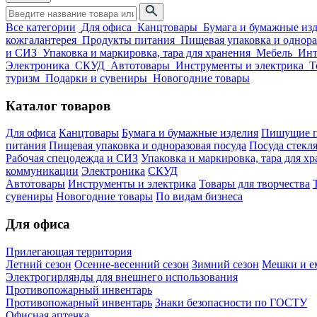
Все категории
Для офиса
Канцтовары
Бумага и бумажные из
кожгалантерея
Продукты питания
Пищевая упаковка и однора
и СИЗ
Упаковка и маркировка, тара для хранения
Мебель
Инт
Электроника
СКУД
Автотовары
Инструменты и электрика
Т
туризм
Подарки и сувениры
Новогодние товары
Каталог товаров
Для офиса
Канцтовары
Бумага и бумажные изделия
Пишущие п
питания
Пищевая упаковка и одноразовая посуда
Посуда стекля
Рабочая спецодежда и СИЗ
Упаковка и маркировка, тара для х
коммуникации
Электроника
СКУД
Автотовары
Инструменты и электрика
Товары для творчества
сувениры
Новогодние товары
По видам бизнеса
Для офиса
Прилегающая территория
Летний сезон
Осенне-весенний сезон
Зимний сезон
Мешки и ем
Электрогирлянды для внешнего использования
Противопожарный инвентарь
Противопожарный инвентарь
Знаки безопасности по ГОСТУ
Офисная аптечка