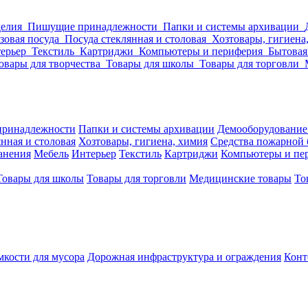
делия
Пишущие принадлежности
Папки и системы архивации
зовая посуда
Посуда стеклянная и столовая
Хозтовары, гигиена
ерьер
Текстиль
Картриджи
Компьютеры и периферия
Бытовая
овары для творчества
Товары для школы
Товары для торговли
ринадлежности
Папки и системы архивации
Демооборудование
нная и столовая
Хозтовары, гигиена, химия
Средства пожарной 
ранения
Мебель
Интерьер
Текстиль
Картриджи
Компьютеры и пе
Товары для школы
Товары для торговли
Медицинские товары
То
кости для мусора
Дорожная инфраструктура и ограждения
Конт