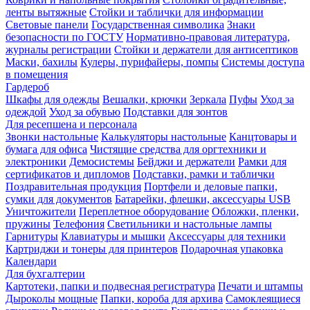
ленты вытяжные
Стойки и таблички для информации
Световые панели
Государственная символика
Знаки
безопасности по ГОСТУ
Нормативно-правовая литература,
журналы регистрации
Стойки и держатели для антисептиков
Маски, бахилы
Кулеры, пурифайеры, помпы
Системы доступа
в помещения
Гардероб
Шкафы для одежды
Вешалки, крючки
Зеркала
Пуфы
Уход за
одеждой
Уход за обувью
Подставки для зонтов
Для ресепшена и персонала
Звонки настольные
Калькуляторы настольные
Канцтовары и
бумага для офиса
Чистящие средства для оргтехники и
электроники
Демосистемы
Бейджи и держатели
Рамки для
сертификатов и дипломов
Подставки, рамки и таблички
Поздравительная продукция
Портфели и деловые папки,
сумки для документов
Батарейки, флешки, аксессуары USB
Уничтожители
Переплетное оборудование
Обложки, пленки,
пружины
Телефония
Светильники и настольные лампы
Гарнитуры
Клавиатуры и мышки
Аксессуары для техники
Картриджи и тонеры для принтеров
Подарочная упаковка
Календари
Для бухгалтерии
Картотеки, папки и подвесная регистратура
Печати и штампы
Дыроколы мощные
Папки, короба для архива
Самоклеящиеся