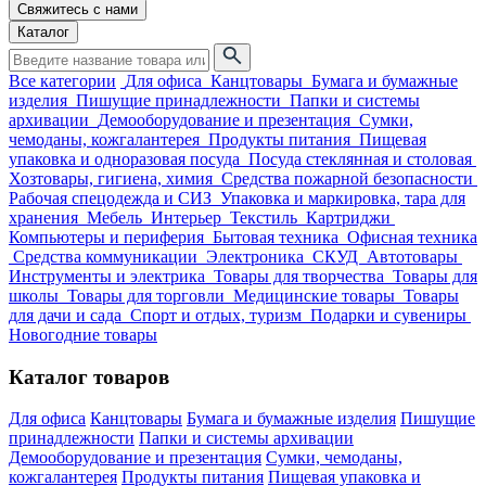
Свяжитесь с нами
Каталог
Все категории
Для офиса
Канцтовары
Бумага и бумажные
изделия
Пишущие принадлежности
Папки и системы
архивации
Демооборудование и презентация
Сумки,
чемоданы, кожгалантерея
Продукты питания
Пищевая
упаковка и одноразовая посуда
Посуда стеклянная и столовая
Хозтовары, гигиена, химия
Средства пожарной безопасности
Рабочая спецодежда и СИЗ
Упаковка и маркировка, тара для
хранения
Мебель
Интерьер
Текстиль
Картриджи
Компьютеры и периферия
Бытовая техника
Офисная техника
Средства коммуникации
Электроника
СКУД
Автотовары
Инструменты и электрика
Товары для творчества
Товары для
школы
Товары для торговли
Медицинские товары
Товары
для дачи и сада
Спорт и отдых, туризм
Подарки и сувениры
Новогодние товары
Каталог товаров
Для офиса
Канцтовары
Бумага и бумажные изделия
Пишущие
принадлежности
Папки и системы архивации
Демооборудование и презентация
Сумки, чемоданы,
кожгалантерея
Продукты питания
Пищевая упаковка и