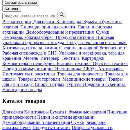
Свяжитесь с нами
Каталог
Все категории
Для офиса
Канцтовары
Бумага и бумажные
изделия
Пишущие принадлежности
Папки и системы
архивации
Демооборудование и презентация
Сумки,
чемоданы, кожгалантерея
Продукты питания
Пищевая
упаковка и одноразовая посуда
Посуда стеклянная и столовая
Хозтовары, гигиена, химия
Средства пожарной безопасности
Рабочая спецодежда и СИЗ
Упаковка и маркировка, тара для
хранения
Мебель
Интерьер
Текстиль
Картриджи
Компьютеры и периферия
Бытовая техника
Офисная техника
Средства коммуникации
Электроника
СКУД
Автотовары
Инструменты и электрика
Товары для творчества
Товары для
школы
Товары для торговли
Медицинские товары
Товары
для дачи и сада
Спорт и отдых, туризм
Подарки и сувениры
Новогодние товары
Каталог товаров
Для офиса
Канцтовары
Бумага и бумажные изделия
Пишущие
принадлежности
Папки и системы архивации
Демооборудование и презентация
Сумки, чемоданы,
кожгалантерея
Продукты питания
Пищевая упаковка и