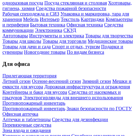
одноразовая посуда
Посуда стеклянная и столовая
Хозтовары,
гигиена, химия
Средства пожарной безопасности
Рабочая спецодежда и СИЗ
Упаковка и маркировка, тара для
хранения
Мебель
Интерьер
Текстиль
Картриджи
Компьютеры
и периферия
Бытовая техника
Офисная техника
Средства
коммуникации
Электроника
СКУД
Автотовары
Инструменты и электрика
Товары для творчества
Товары для школы
Товары для торговли
Медицинские товары
Товары для дачи и сада
Спорт и отдых, туризм
Подарки и
сувениры
Новогодние товары
По видам бизнеса
Для офиса
Прилегающая территория
Летний сезон
Осенне-весенний сезон
Зимний сезон
Мешки и
емкости для мусора
Дорожная инфраструктура и ограждения
Контейнеры и баки для мусора
Средства от насекомых и
грызунов
Электрогирлянды для внешнего использования
Противопожарный инвентарь
Противопожарный инвентарь
Знаки безопасности по ГОСТУ
Офисная аптечка
Аптечки и таблетницы
Средства для дезинфекции
Перевязочные средства
Зона входа и ожидания
Коврики и напольные покрытия
Столбики оградительные,