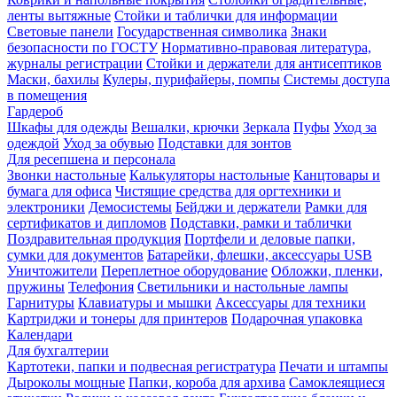
ленты вытяжные
Стойки и таблички для информации
Световые панели
Государственная символика
Знаки
безопасности по ГОСТУ
Нормативно-правовая литература,
журналы регистрации
Стойки и держатели для антисептиков
Маски, бахилы
Кулеры, пурифайеры, помпы
Системы доступа
в помещения
Гардероб
Шкафы для одежды
Вешалки, крючки
Зеркала
Пуфы
Уход за
одеждой
Уход за обувью
Подставки для зонтов
Для ресепшена и персонала
Звонки настольные
Калькуляторы настольные
Канцтовары и
бумага для офиса
Чистящие средства для оргтехники и
электроники
Демосистемы
Бейджи и держатели
Рамки для
сертификатов и дипломов
Подставки, рамки и таблички
Поздравительная продукция
Портфели и деловые папки,
сумки для документов
Батарейки, флешки, аксессуары USB
Уничтожители
Переплетное оборудование
Обложки, пленки,
пружины
Телефония
Светильники и настольные лампы
Гарнитуры
Клавиатуры и мышки
Аксессуары для техники
Картриджи и тонеры для принтеров
Подарочная упаковка
Календари
Для бухгалтерии
Картотеки, папки и подвесная регистратура
Печати и штампы
Дыроколы мощные
Папки, короба для архива
Самоклеящиеся