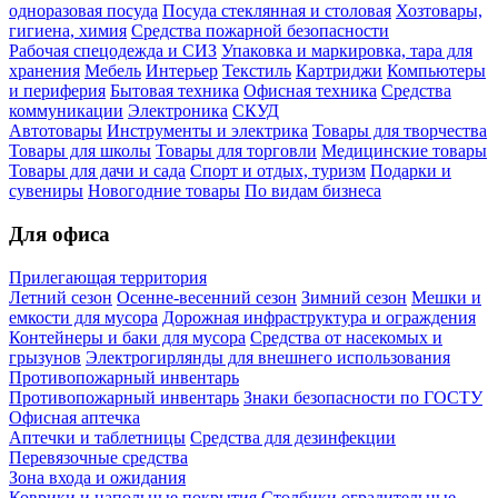
одноразовая посуда
Посуда стеклянная и столовая
Хозтовары,
гигиена, химия
Средства пожарной безопасности
Рабочая спецодежда и СИЗ
Упаковка и маркировка, тара для
хранения
Мебель
Интерьер
Текстиль
Картриджи
Компьютеры
и периферия
Бытовая техника
Офисная техника
Средства
коммуникации
Электроника
СКУД
Автотовары
Инструменты и электрика
Товары для творчества
Товары для школы
Товары для торговли
Медицинские товары
Товары для дачи и сада
Спорт и отдых, туризм
Подарки и
сувениры
Новогодние товары
По видам бизнеса
Для офиса
Прилегающая территория
Летний сезон
Осенне-весенний сезон
Зимний сезон
Мешки и
емкости для мусора
Дорожная инфраструктура и ограждения
Контейнеры и баки для мусора
Средства от насекомых и
грызунов
Электрогирлянды для внешнего использования
Противопожарный инвентарь
Противопожарный инвентарь
Знаки безопасности по ГОСТУ
Офисная аптечка
Аптечки и таблетницы
Средства для дезинфекции
Перевязочные средства
Зона входа и ожидания
Коврики и напольные покрытия
Столбики оградительные,