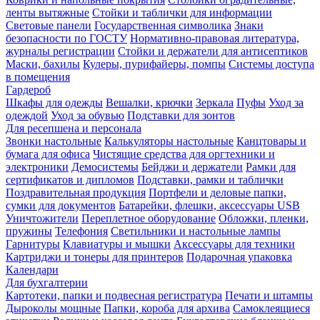
ленты вытяжные
Стойки и таблички для информации
Световые панели
Государственная символика
Знаки
безопасности по ГОСТУ
Нормативно-правовая литература,
журналы регистрации
Стойки и держатели для антисептиков
Маски, бахилы
Кулеры, пурифайеры, помпы
Системы доступа
в помещения
Гардероб
Шкафы для одежды
Вешалки, крючки
Зеркала
Пуфы
Уход за
одеждой
Уход за обувью
Подставки для зонтов
Для ресепшена и персонала
Звонки настольные
Калькуляторы настольные
Канцтовары и
бумага для офиса
Чистящие средства для оргтехники и
электроники
Демосистемы
Бейджи и держатели
Рамки для
сертификатов и дипломов
Подставки, рамки и таблички
Поздравительная продукция
Портфели и деловые папки,
сумки для документов
Батарейки, флешки, аксессуары USB
Уничтожители
Переплетное оборудование
Обложки, пленки,
пружины
Телефония
Светильники и настольные лампы
Гарнитуры
Клавиатуры и мышки
Аксессуары для техники
Картриджи и тонеры для принтеров
Подарочная упаковка
Календари
Для бухгалтерии
Картотеки, папки и подвесная регистратура
Печати и штампы
Дыроколы мощные
Папки, короба для архива
Самоклеящиеся