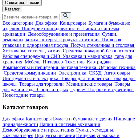
Свяжитесь с нами
Каталог
Все категории
Для офиса
Канцтовары
Бумага и бумажные
изделия
Пишущие принадлежности
Папки и системы
архивации
Демооборудование и презентация
Сумки,
чемоданы, кожгалантерея
Продукты питания
Пищевая
упаковка и одноразовая посуда
Посуда стеклянная и столовая
Хозтовары, гигиена, химия
Средства пожарной безопасности
Рабочая спецодежда и СИЗ
Упаковка и маркировка, тара для
хранения
Мебель
Интерьер
Текстиль
Картриджи
Компьютеры и периферия
Бытовая техника
Офисная техника
Средства коммуникации
Электроника
СКУД
Автотовары
Инструменты и электрика
Товары для творчества
Товары для
школы
Товары для торговли
Медицинские товары
Товары
для дачи и сада
Спорт и отдых, туризм
Подарки и сувениры
Новогодние товары
Каталог товаров
Для офиса
Канцтовары
Бумага и бумажные изделия
Пишущие
принадлежности
Папки и системы архивации
Демооборудование и презентация
Сумки, чемоданы,
кожгалантерея
Продукты питания
Пищевая упаковка и