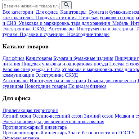
Все категории
Для офиса
Канцтовары
Бумага и бумажные из
кожгалантерея
Продукты питания
Пищевая упаковка и однора
и СИЗ
Упаковка и маркировка, тара для хранения
Мебель
Инт
Электроника
СКУД
Автотовары
Инструменты и электрика
Т
туризм
Подарки и сувениры
Новогодние товары
Каталог товаров
Для офиса
Канцтовары
Бумага и бумажные изделия
Пишущие п
питания
Пищевая упаковка и одноразовая посуда
Посуда стекля
Рабочая спецодежда и СИЗ
Упаковка и маркировка, тара для х
коммуникации
Электроника
СКУД
Автотовары
Инструменты и электрика
Товары для творчества
сувениры
Новогодние товары
По видам бизнеса
Для офиса
Прилегающая территория
Летний сезон
Осенне-весенний сезон
Зимний сезон
Мешки и ем
Электрогирлянды для внешнего использования
Противопожарный инвентарь
Противопожарный инвентарь
Знаки безопасности по ГОСТУ
Офисная аптечка