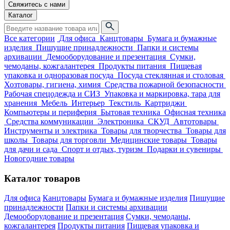
Свяжитесь с нами
Каталог
Все категории
Для офиса
Канцтовары
Бумага и бумажные
изделия
Пишущие принадлежности
Папки и системы
архивации
Демооборудование и презентация
Сумки,
чемоданы, кожгалантерея
Продукты питания
Пищевая
упаковка и одноразовая посуда
Посуда стеклянная и столовая
Хозтовары, гигиена, химия
Средства пожарной безопасности
Рабочая спецодежда и СИЗ
Упаковка и маркировка, тара для
хранения
Мебель
Интерьер
Текстиль
Картриджи
Компьютеры и периферия
Бытовая техника
Офисная техника
Средства коммуникации
Электроника
СКУД
Автотовары
Инструменты и электрика
Товары для творчества
Товары для
школы
Товары для торговли
Медицинские товары
Товары
для дачи и сада
Спорт и отдых, туризм
Подарки и сувениры
Новогодние товары
Каталог товаров
Для офиса
Канцтовары
Бумага и бумажные изделия
Пишущие
принадлежности
Папки и системы архивации
Демооборудование и презентация
Сумки, чемоданы,
кожгалантерея
Продукты питания
Пищевая упаковка и