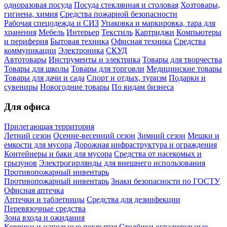
одноразовая посуда
Посуда стеклянная и столовая
Хозтовары,
гигиена, химия
Средства пожарной безопасности
Рабочая спецодежда и СИЗ
Упаковка и маркировка, тара для
хранения
Мебель
Интерьер
Текстиль
Картриджи
Компьютеры
и периферия
Бытовая техника
Офисная техника
Средства
коммуникации
Электроника
СКУД
Автотовары
Инструменты и электрика
Товары для творчества
Товары для школы
Товары для торговли
Медицинские товары
Товары для дачи и сада
Спорт и отдых, туризм
Подарки и
сувениры
Новогодние товары
По видам бизнеса
Для офиса
Прилегающая территория
Летний сезон
Осенне-весенний сезон
Зимний сезон
Мешки и
емкости для мусора
Дорожная инфраструктура и ограждения
Контейнеры и баки для мусора
Средства от насекомых и
грызунов
Электрогирлянды для внешнего использования
Противопожарный инвентарь
Противопожарный инвентарь
Знаки безопасности по ГОСТУ
Офисная аптечка
Аптечки и таблетницы
Средства для дезинфекции
Перевязочные средства
Зона входа и ожидания
Коврики и напольные покрытия
Столбики оградительные,