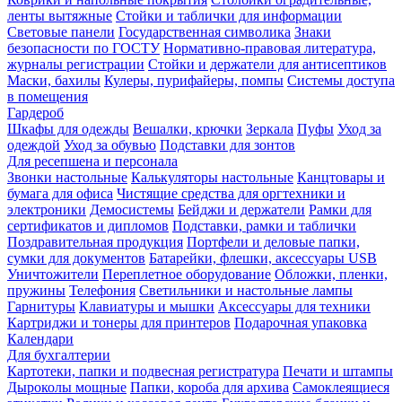
ленты вытяжные
Стойки и таблички для информации
Световые панели
Государственная символика
Знаки
безопасности по ГОСТУ
Нормативно-правовая литература,
журналы регистрации
Стойки и держатели для антисептиков
Маски, бахилы
Кулеры, пурифайеры, помпы
Системы доступа
в помещения
Гардероб
Шкафы для одежды
Вешалки, крючки
Зеркала
Пуфы
Уход за
одеждой
Уход за обувью
Подставки для зонтов
Для ресепшена и персонала
Звонки настольные
Калькуляторы настольные
Канцтовары и
бумага для офиса
Чистящие средства для оргтехники и
электроники
Демосистемы
Бейджи и держатели
Рамки для
сертификатов и дипломов
Подставки, рамки и таблички
Поздравительная продукция
Портфели и деловые папки,
сумки для документов
Батарейки, флешки, аксессуары USB
Уничтожители
Переплетное оборудование
Обложки, пленки,
пружины
Телефония
Светильники и настольные лампы
Гарнитуры
Клавиатуры и мышки
Аксессуары для техники
Картриджи и тонеры для принтеров
Подарочная упаковка
Календари
Для бухгалтерии
Картотеки, папки и подвесная регистратура
Печати и штампы
Дыроколы мощные
Папки, короба для архива
Самоклеящиеся