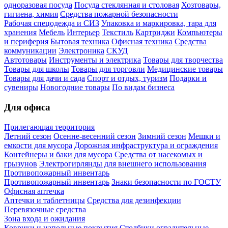
одноразовая посуда
Посуда стеклянная и столовая
Хозтовары,
гигиена, химия
Средства пожарной безопасности
Рабочая спецодежда и СИЗ
Упаковка и маркировка, тара для
хранения
Мебель
Интерьер
Текстиль
Картриджи
Компьютеры
и периферия
Бытовая техника
Офисная техника
Средства
коммуникации
Электроника
СКУД
Автотовары
Инструменты и электрика
Товары для творчества
Товары для школы
Товары для торговли
Медицинские товары
Товары для дачи и сада
Спорт и отдых, туризм
Подарки и
сувениры
Новогодние товары
По видам бизнеса
Для офиса
Прилегающая территория
Летний сезон
Осенне-весенний сезон
Зимний сезон
Мешки и
емкости для мусора
Дорожная инфраструктура и ограждения
Контейнеры и баки для мусора
Средства от насекомых и
грызунов
Электрогирлянды для внешнего использования
Противопожарный инвентарь
Противопожарный инвентарь
Знаки безопасности по ГОСТУ
Офисная аптечка
Аптечки и таблетницы
Средства для дезинфекции
Перевязочные средства
Зона входа и ожидания
Коврики и напольные покрытия
Столбики оградительные,