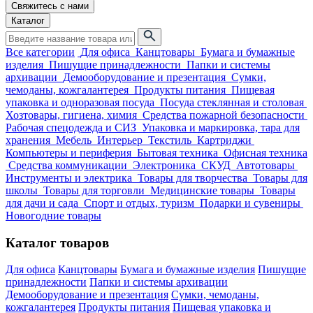
Свяжитесь с нами
Каталог
Все категории
Для офиса
Канцтовары
Бумага и бумажные
изделия
Пишущие принадлежности
Папки и системы
архивации
Демооборудование и презентация
Сумки,
чемоданы, кожгалантерея
Продукты питания
Пищевая
упаковка и одноразовая посуда
Посуда стеклянная и столовая
Хозтовары, гигиена, химия
Средства пожарной безопасности
Рабочая спецодежда и СИЗ
Упаковка и маркировка, тара для
хранения
Мебель
Интерьер
Текстиль
Картриджи
Компьютеры и периферия
Бытовая техника
Офисная техника
Средства коммуникации
Электроника
СКУД
Автотовары
Инструменты и электрика
Товары для творчества
Товары для
школы
Товары для торговли
Медицинские товары
Товары
для дачи и сада
Спорт и отдых, туризм
Подарки и сувениры
Новогодние товары
Каталог товаров
Для офиса
Канцтовары
Бумага и бумажные изделия
Пишущие
принадлежности
Папки и системы архивации
Демооборудование и презентация
Сумки, чемоданы,
кожгалантерея
Продукты питания
Пищевая упаковка и