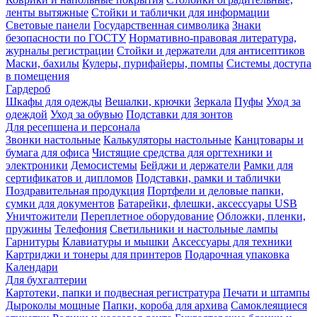
ленты вытяжные
Стойки и таблички для информации
Световые панели
Государственная символика
Знаки
безопасности по ГОСТУ
Нормативно-правовая литература,
журналы регистрации
Стойки и держатели для антисептиков
Маски, бахилы
Кулеры, пурифайеры, помпы
Системы доступа
в помещения
Гардероб
Шкафы для одежды
Вешалки, крючки
Зеркала
Пуфы
Уход за
одеждой
Уход за обувью
Подставки для зонтов
Для ресепшена и персонала
Звонки настольные
Калькуляторы настольные
Канцтовары и
бумага для офиса
Чистящие средства для оргтехники и
электроники
Демосистемы
Бейджи и держатели
Рамки для
сертификатов и дипломов
Подставки, рамки и таблички
Поздравительная продукция
Портфели и деловые папки,
сумки для документов
Батарейки, флешки, аксессуары USB
Уничтожители
Переплетное оборудование
Обложки, пленки,
пружины
Телефония
Светильники и настольные лампы
Гарнитуры
Клавиатуры и мышки
Аксессуары для техники
Картриджи и тонеры для принтеров
Подарочная упаковка
Календари
Для бухгалтерии
Картотеки, папки и подвесная регистратура
Печати и штампы
Дыроколы мощные
Папки, короба для архива
Самоклеящиеся