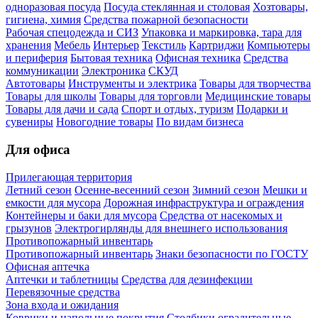
одноразовая посуда
Посуда стеклянная и столовая
Хозтовары,
гигиена, химия
Средства пожарной безопасности
Рабочая спецодежда и СИЗ
Упаковка и маркировка, тара для
хранения
Мебель
Интерьер
Текстиль
Картриджи
Компьютеры
и периферия
Бытовая техника
Офисная техника
Средства
коммуникации
Электроника
СКУД
Автотовары
Инструменты и электрика
Товары для творчества
Товары для школы
Товары для торговли
Медицинские товары
Товары для дачи и сада
Спорт и отдых, туризм
Подарки и
сувениры
Новогодние товары
По видам бизнеса
Для офиса
Прилегающая территория
Летний сезон
Осенне-весенний сезон
Зимний сезон
Мешки и
емкости для мусора
Дорожная инфраструктура и ограждения
Контейнеры и баки для мусора
Средства от насекомых и
грызунов
Электрогирлянды для внешнего использования
Противопожарный инвентарь
Противопожарный инвентарь
Знаки безопасности по ГОСТУ
Офисная аптечка
Аптечки и таблетницы
Средства для дезинфекции
Перевязочные средства
Зона входа и ожидания
Коврики и напольные покрытия
Столбики оградительные,