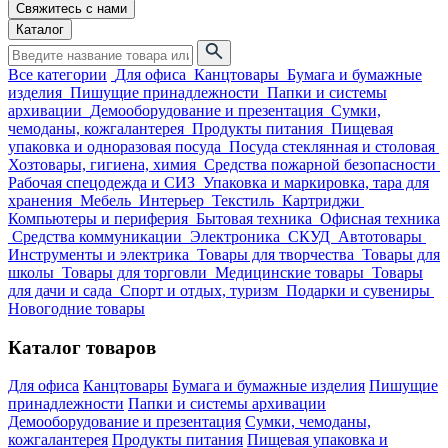
Свяжитесь с нами
Каталог
Все категории
Для офиса
Канцтовары
Бумага и бумажные
изделия
Пишущие принадлежности
Папки и системы
архивации
Демооборудование и презентация
Сумки,
чемоданы, кожгалантерея
Продукты питания
Пищевая
упаковка и одноразовая посуда
Посуда стеклянная и столовая
Хозтовары, гигиена, химия
Средства пожарной безопасности
Рабочая спецодежда и СИЗ
Упаковка и маркировка, тара для
хранения
Мебель
Интерьер
Текстиль
Картриджи
Компьютеры и периферия
Бытовая техника
Офисная техника
Средства коммуникации
Электроника
СКУД
Автотовары
Инструменты и электрика
Товары для творчества
Товары для
школы
Товары для торговли
Медицинские товары
Товары
для дачи и сада
Спорт и отдых, туризм
Подарки и сувениры
Новогодние товары
Каталог товаров
Для офиса
Канцтовары
Бумага и бумажные изделия
Пишущие
принадлежности
Папки и системы архивации
Демооборудование и презентация
Сумки, чемоданы,
кожгалантерея
Продукты питания
Пищевая упаковка и