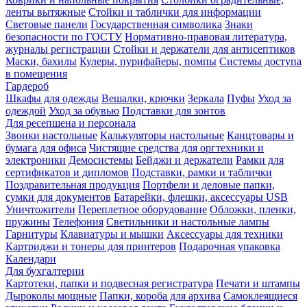
ленты вытяжные
Стойки и таблички для информации
Световые панели
Государственная символика
Знаки
безопасности по ГОСТУ
Нормативно-правовая литература,
журналы регистрации
Стойки и держатели для антисептиков
Маски, бахилы
Кулеры, пурифайеры, помпы
Системы доступа
в помещения
Гардероб
Шкафы для одежды
Вешалки, крючки
Зеркала
Пуфы
Уход за
одеждой
Уход за обувью
Подставки для зонтов
Для ресепшена и персонала
Звонки настольные
Калькуляторы настольные
Канцтовары и
бумага для офиса
Чистящие средства для оргтехники и
электроники
Демосистемы
Бейджи и держатели
Рамки для
сертификатов и дипломов
Подставки, рамки и таблички
Поздравительная продукция
Портфели и деловые папки,
сумки для документов
Батарейки, флешки, аксессуары USB
Уничтожители
Переплетное оборудование
Обложки, пленки,
пружины
Телефония
Светильники и настольные лампы
Гарнитуры
Клавиатуры и мышки
Аксессуары для техники
Картриджи и тонеры для принтеров
Подарочная упаковка
Календари
Для бухгалтерии
Картотеки, папки и подвесная регистратура
Печати и штампы
Дыроколы мощные
Папки, короба для архива
Самоклеящиеся