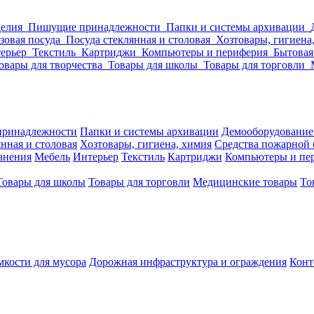
делия
Пишущие принадлежности
Папки и системы архивации
зовая посуда
Посуда стеклянная и столовая
Хозтовары, гигиена
ерьер
Текстиль
Картриджи
Компьютеры и периферия
Бытовая
овары для творчества
Товары для школы
Товары для торговли
ринадлежности
Папки и системы архивации
Демооборудование
нная и столовая
Хозтовары, гигиена, химия
Средства пожарной 
ранения
Мебель
Интерьер
Текстиль
Картриджи
Компьютеры и пе
Товары для школы
Товары для торговли
Медицинские товары
То
кости для мусора
Дорожная инфраструктура и ограждения
Конт