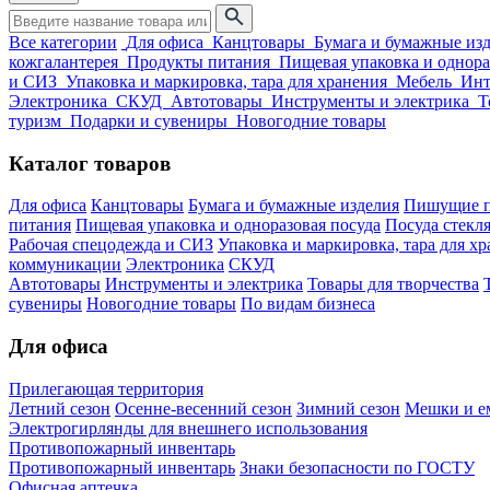
Все категории
Для офиса
Канцтовары
Бумага и бумажные из
кожгалантерея
Продукты питания
Пищевая упаковка и однора
и СИЗ
Упаковка и маркировка, тара для хранения
Мебель
Инт
Электроника
СКУД
Автотовары
Инструменты и электрика
Т
туризм
Подарки и сувениры
Новогодние товары
Каталог товаров
Для офиса
Канцтовары
Бумага и бумажные изделия
Пишущие п
питания
Пищевая упаковка и одноразовая посуда
Посуда стекля
Рабочая спецодежда и СИЗ
Упаковка и маркировка, тара для х
коммуникации
Электроника
СКУД
Автотовары
Инструменты и электрика
Товары для творчества
сувениры
Новогодние товары
По видам бизнеса
Для офиса
Прилегающая территория
Летний сезон
Осенне-весенний сезон
Зимний сезон
Мешки и ем
Электрогирлянды для внешнего использования
Противопожарный инвентарь
Противопожарный инвентарь
Знаки безопасности по ГОСТУ
Офисная аптечка