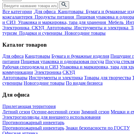
Все категории
Для офиса
Канцтовары
Бумага и бумажные из
кожгалантерея
Продукты питания
Пищевая упаковка и однора
и СИЗ
Упаковка и маркировка, тара для хранения
Мебель
Инт
Электроника
СКУД
Автотовары
Инструменты и электрика
Т
туризм
Подарки и сувениры
Новогодние товары
Каталог товаров
Для офиса
Канцтовары
Бумага и бумажные изделия
Пишущие п
питания
Пищевая упаковка и одноразовая посуда
Посуда стекля
Рабочая спецодежда и СИЗ
Упаковка и маркировка, тара для х
коммуникации
Электроника
СКУД
Автотовары
Инструменты и электрика
Товары для творчества
сувениры
Новогодние товары
По видам бизнеса
Для офиса
Прилегающая территория
Летний сезон
Осенне-весенний сезон
Зимний сезон
Мешки и ем
Электрогирлянды для внешнего использования
Противопожарный инвентарь
Противопожарный инвентарь
Знаки безопасности по ГОСТУ
Офисная аптечка