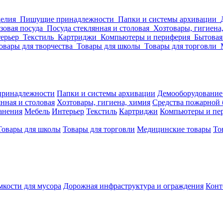
делия
Пишущие принадлежности
Папки и системы архивации
зовая посуда
Посуда стеклянная и столовая
Хозтовары, гигиена
ерьер
Текстиль
Картриджи
Компьютеры и периферия
Бытовая
овары для творчества
Товары для школы
Товары для торговли
ринадлежности
Папки и системы архивации
Демооборудование
нная и столовая
Хозтовары, гигиена, химия
Средства пожарной 
ранения
Мебель
Интерьер
Текстиль
Картриджи
Компьютеры и пе
Товары для школы
Товары для торговли
Медицинские товары
То
кости для мусора
Дорожная инфраструктура и ограждения
Конт