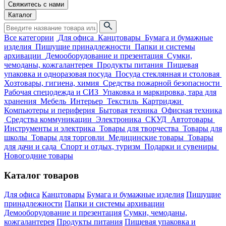
Свяжитесь с нами
Каталог
Все категории
Для офиса
Канцтовары
Бумага и бумажные
изделия
Пишущие принадлежности
Папки и системы
архивации
Демооборудование и презентация
Сумки,
чемоданы, кожгалантерея
Продукты питания
Пищевая
упаковка и одноразовая посуда
Посуда стеклянная и столовая
Хозтовары, гигиена, химия
Средства пожарной безопасности
Рабочая спецодежда и СИЗ
Упаковка и маркировка, тара для
хранения
Мебель
Интерьер
Текстиль
Картриджи
Компьютеры и периферия
Бытовая техника
Офисная техника
Средства коммуникации
Электроника
СКУД
Автотовары
Инструменты и электрика
Товары для творчества
Товары для
школы
Товары для торговли
Медицинские товары
Товары
для дачи и сада
Спорт и отдых, туризм
Подарки и сувениры
Новогодние товары
Каталог товаров
Для офиса
Канцтовары
Бумага и бумажные изделия
Пишущие
принадлежности
Папки и системы архивации
Демооборудование и презентация
Сумки, чемоданы,
кожгалантерея
Продукты питания
Пищевая упаковка и