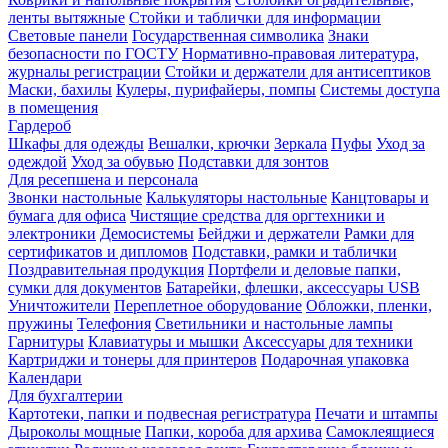
ленты вытяжные
Стойки и таблички для информации
Световые панели
Государственная символика
Знаки
безопасности по ГОСТУ
Нормативно-правовая литература,
журналы регистрации
Стойки и держатели для антисептиков
Маски, бахилы
Кулеры, пурифайеры, помпы
Системы доступа
в помещения
Гардероб
Шкафы для одежды
Вешалки, крючки
Зеркала
Пуфы
Уход за
одеждой
Уход за обувью
Подставки для зонтов
Для ресепшена и персонала
Звонки настольные
Калькуляторы настольные
Канцтовары и
бумага для офиса
Чистящие средства для оргтехники и
электроники
Демосистемы
Бейджи и держатели
Рамки для
сертификатов и дипломов
Подставки, рамки и таблички
Поздравительная продукция
Портфели и деловые папки,
сумки для документов
Батарейки, флешки, аксессуары USB
Уничтожители
Переплетное оборудование
Обложки, пленки,
пружины
Телефония
Светильники и настольные лампы
Гарнитуры
Клавиатуры и мышки
Аксессуары для техники
Картриджи и тонеры для принтеров
Подарочная упаковка
Календари
Для бухгалтерии
Картотеки, папки и подвесная регистратура
Печати и штампы
Дыроколы мощные
Папки, короба для архива
Самоклеящиеся