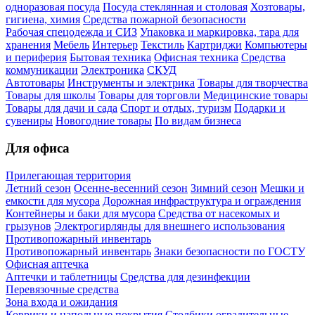
одноразовая посуда
Посуда стеклянная и столовая
Хозтовары,
гигиена, химия
Средства пожарной безопасности
Рабочая спецодежда и СИЗ
Упаковка и маркировка, тара для
хранения
Мебель
Интерьер
Текстиль
Картриджи
Компьютеры
и периферия
Бытовая техника
Офисная техника
Средства
коммуникации
Электроника
СКУД
Автотовары
Инструменты и электрика
Товары для творчества
Товары для школы
Товары для торговли
Медицинские товары
Товары для дачи и сада
Спорт и отдых, туризм
Подарки и
сувениры
Новогодние товары
По видам бизнеса
Для офиса
Прилегающая территория
Летний сезон
Осенне-весенний сезон
Зимний сезон
Мешки и
емкости для мусора
Дорожная инфраструктура и ограждения
Контейнеры и баки для мусора
Средства от насекомых и
грызунов
Электрогирлянды для внешнего использования
Противопожарный инвентарь
Противопожарный инвентарь
Знаки безопасности по ГОСТУ
Офисная аптечка
Аптечки и таблетницы
Средства для дезинфекции
Перевязочные средства
Зона входа и ожидания
Коврики и напольные покрытия
Столбики оградительные,