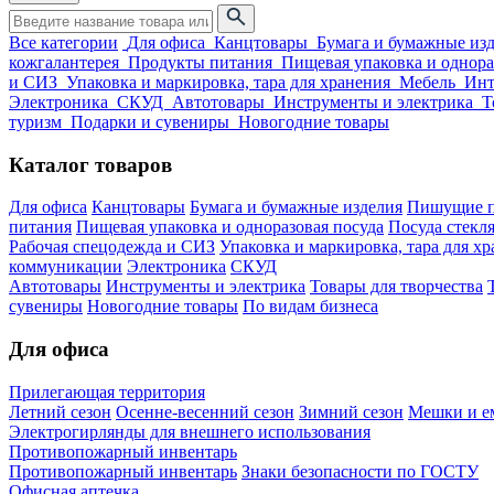
Все категории
Для офиса
Канцтовары
Бумага и бумажные из
кожгалантерея
Продукты питания
Пищевая упаковка и однора
и СИЗ
Упаковка и маркировка, тара для хранения
Мебель
Инт
Электроника
СКУД
Автотовары
Инструменты и электрика
Т
туризм
Подарки и сувениры
Новогодние товары
Каталог товаров
Для офиса
Канцтовары
Бумага и бумажные изделия
Пишущие п
питания
Пищевая упаковка и одноразовая посуда
Посуда стекля
Рабочая спецодежда и СИЗ
Упаковка и маркировка, тара для х
коммуникации
Электроника
СКУД
Автотовары
Инструменты и электрика
Товары для творчества
сувениры
Новогодние товары
По видам бизнеса
Для офиса
Прилегающая территория
Летний сезон
Осенне-весенний сезон
Зимний сезон
Мешки и ем
Электрогирлянды для внешнего использования
Противопожарный инвентарь
Противопожарный инвентарь
Знаки безопасности по ГОСТУ
Офисная аптечка