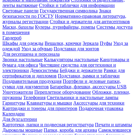
ленты вытяжные
Стойки и таблички для информации
Световые панели
Государственная символика
Знаки
безопасности по ГОСТУ
Нормативно-правовая литература,
журналы регистрации
Стойки и держатели для антисептиков
Маски, бахилы
Кулеры, пурифайеры, помпы
Системы доступа
в помещения
Гардероб
Шкафы для одежды
Вешалки, крючки
Зеркала
Пуфы
Уход за
одеждой
Уход за обувью
Подставки для зонтов
Для ресепшена и персонала
Звонки настольные
Калькуляторы настольные
Канцтовары и
бумага для офиса
Чистящие средства для оргтехники и
электроники
Демосистемы
Бейджи и держатели
Рамки для
сертификатов и дипломов
Подставки, рамки и таблички
Поздравительная продукция
Портфели и деловые папки,
сумки для документов
Батарейки, флешки, аксессуары USB
Уничтожители
Переплетное оборудование
Обложки, пленки,
пружины
Телефония
Светильники и настольные лампы
Гарнитуры
Клавиатуры и мышки
Аксессуары для техники
Картриджи и тонеры для принтеров
Подарочная упаковка
Календари
Для бухгалтерии
Картотеки, папки и подвесная регистратура
Печати и штампы
Дыроколы мощные
Папки, короба для архива
Самоклеящиеся