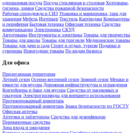
одноразовая посуда
Посуда стеклянная и столовая
Хозтовары,
гигиена, химия
Средства пожарной безопасности
Рабочая спецодежда и СИЗ
Упаковка и маркировка, тара для
хранения
Мебель
Интерьер
Текстиль
Картриджи
Компьютеры
и периферия
Бытовая техника
Офисная техника
Средства
коммуникации
Электроника
СКУД
Автотовары
Инструменты и электрика
Товары для творчества
Товары для школы
Товары для торговли
Медицинские товары
Товары для дачи и сада
Спорт и отдых, туризм
Подарки и
сувениры
Новогодние товары
По видам бизнеса
Для офиса
Прилегающая территория
Летний сезон
Осенне-весенний сезон
Зимний сезон
Мешки и
емкости для мусора
Дорожная инфраструктура и ограждения
Контейнеры и баки для мусора
Средства от насекомых и
грызунов
Электрогирлянды для внешнего использования
Противопожарный инвентарь
Противопожарный инвентарь
Знаки безопасности по ГОСТУ
Офисная аптечка
Аптечки и таблетницы
Средства для дезинфекции
Перевязочные средства
Зона входа и ожидания
Коврики и напольные покрытия
Столбики оградительные,