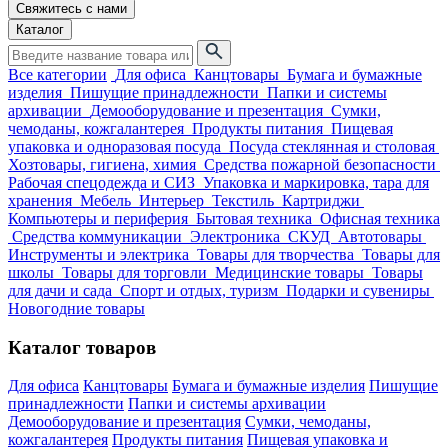
Свяжитесь с нами
Каталог
Все категории
Для офиса
Канцтовары
Бумага и бумажные
изделия
Пишущие принадлежности
Папки и системы
архивации
Демооборудование и презентация
Сумки,
чемоданы, кожгалантерея
Продукты питания
Пищевая
упаковка и одноразовая посуда
Посуда стеклянная и столовая
Хозтовары, гигиена, химия
Средства пожарной безопасности
Рабочая спецодежда и СИЗ
Упаковка и маркировка, тара для
хранения
Мебель
Интерьер
Текстиль
Картриджи
Компьютеры и периферия
Бытовая техника
Офисная техника
Средства коммуникации
Электроника
СКУД
Автотовары
Инструменты и электрика
Товары для творчества
Товары для
школы
Товары для торговли
Медицинские товары
Товары
для дачи и сада
Спорт и отдых, туризм
Подарки и сувениры
Новогодние товары
Каталог товаров
Для офиса
Канцтовары
Бумага и бумажные изделия
Пишущие
принадлежности
Папки и системы архивации
Демооборудование и презентация
Сумки, чемоданы,
кожгалантерея
Продукты питания
Пищевая упаковка и