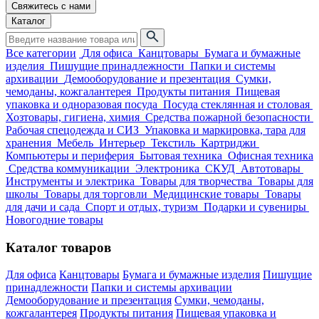
Свяжитесь с нами
Каталог
Все категории
Для офиса
Канцтовары
Бумага и бумажные
изделия
Пишущие принадлежности
Папки и системы
архивации
Демооборудование и презентация
Сумки,
чемоданы, кожгалантерея
Продукты питания
Пищевая
упаковка и одноразовая посуда
Посуда стеклянная и столовая
Хозтовары, гигиена, химия
Средства пожарной безопасности
Рабочая спецодежда и СИЗ
Упаковка и маркировка, тара для
хранения
Мебель
Интерьер
Текстиль
Картриджи
Компьютеры и периферия
Бытовая техника
Офисная техника
Средства коммуникации
Электроника
СКУД
Автотовары
Инструменты и электрика
Товары для творчества
Товары для
школы
Товары для торговли
Медицинские товары
Товары
для дачи и сада
Спорт и отдых, туризм
Подарки и сувениры
Новогодние товары
Каталог товаров
Для офиса
Канцтовары
Бумага и бумажные изделия
Пишущие
принадлежности
Папки и системы архивации
Демооборудование и презентация
Сумки, чемоданы,
кожгалантерея
Продукты питания
Пищевая упаковка и