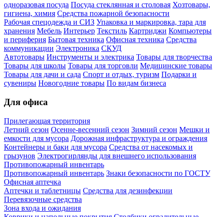
одноразовая посуда
Посуда стеклянная и столовая
Хозтовары,
гигиена, химия
Средства пожарной безопасности
Рабочая спецодежда и СИЗ
Упаковка и маркировка, тара для
хранения
Мебель
Интерьер
Текстиль
Картриджи
Компьютеры
и периферия
Бытовая техника
Офисная техника
Средства
коммуникации
Электроника
СКУД
Автотовары
Инструменты и электрика
Товары для творчества
Товары для школы
Товары для торговли
Медицинские товары
Товары для дачи и сада
Спорт и отдых, туризм
Подарки и
сувениры
Новогодние товары
По видам бизнеса
Для офиса
Прилегающая территория
Летний сезон
Осенне-весенний сезон
Зимний сезон
Мешки и
емкости для мусора
Дорожная инфраструктура и ограждения
Контейнеры и баки для мусора
Средства от насекомых и
грызунов
Электрогирлянды для внешнего использования
Противопожарный инвентарь
Противопожарный инвентарь
Знаки безопасности по ГОСТУ
Офисная аптечка
Аптечки и таблетницы
Средства для дезинфекции
Перевязочные средства
Зона входа и ожидания
Коврики и напольные покрытия
Столбики оградительные,