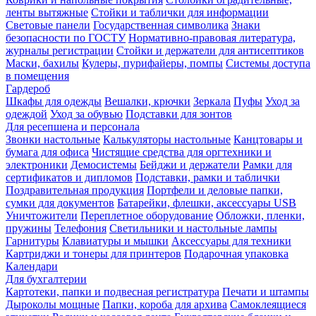
ленты вытяжные
Стойки и таблички для информации
Световые панели
Государственная символика
Знаки
безопасности по ГОСТУ
Нормативно-правовая литература,
журналы регистрации
Стойки и держатели для антисептиков
Маски, бахилы
Кулеры, пурифайеры, помпы
Системы доступа
в помещения
Гардероб
Шкафы для одежды
Вешалки, крючки
Зеркала
Пуфы
Уход за
одеждой
Уход за обувью
Подставки для зонтов
Для ресепшена и персонала
Звонки настольные
Калькуляторы настольные
Канцтовары и
бумага для офиса
Чистящие средства для оргтехники и
электроники
Демосистемы
Бейджи и держатели
Рамки для
сертификатов и дипломов
Подставки, рамки и таблички
Поздравительная продукция
Портфели и деловые папки,
сумки для документов
Батарейки, флешки, аксессуары USB
Уничтожители
Переплетное оборудование
Обложки, пленки,
пружины
Телефония
Светильники и настольные лампы
Гарнитуры
Клавиатуры и мышки
Аксессуары для техники
Картриджи и тонеры для принтеров
Подарочная упаковка
Календари
Для бухгалтерии
Картотеки, папки и подвесная регистратура
Печати и штампы
Дыроколы мощные
Папки, короба для архива
Самоклеящиеся