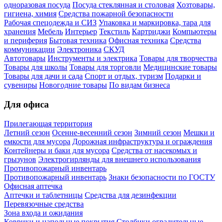
одноразовая посуда
Посуда стеклянная и столовая
Хозтовары,
гигиена, химия
Средства пожарной безопасности
Рабочая спецодежда и СИЗ
Упаковка и маркировка, тара для
хранения
Мебель
Интерьер
Текстиль
Картриджи
Компьютеры
и периферия
Бытовая техника
Офисная техника
Средства
коммуникации
Электроника
СКУД
Автотовары
Инструменты и электрика
Товары для творчества
Товары для школы
Товары для торговли
Медицинские товары
Товары для дачи и сада
Спорт и отдых, туризм
Подарки и
сувениры
Новогодние товары
По видам бизнеса
Для офиса
Прилегающая территория
Летний сезон
Осенне-весенний сезон
Зимний сезон
Мешки и
емкости для мусора
Дорожная инфраструктура и ограждения
Контейнеры и баки для мусора
Средства от насекомых и
грызунов
Электрогирлянды для внешнего использования
Противопожарный инвентарь
Противопожарный инвентарь
Знаки безопасности по ГОСТУ
Офисная аптечка
Аптечки и таблетницы
Средства для дезинфекции
Перевязочные средства
Зона входа и ожидания
Коврики и напольные покрытия
Столбики оградительные,