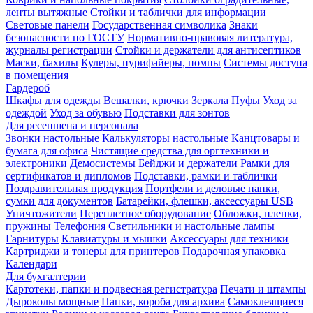
ленты вытяжные
Стойки и таблички для информации
Световые панели
Государственная символика
Знаки
безопасности по ГОСТУ
Нормативно-правовая литература,
журналы регистрации
Стойки и держатели для антисептиков
Маски, бахилы
Кулеры, пурифайеры, помпы
Системы доступа
в помещения
Гардероб
Шкафы для одежды
Вешалки, крючки
Зеркала
Пуфы
Уход за
одеждой
Уход за обувью
Подставки для зонтов
Для ресепшена и персонала
Звонки настольные
Калькуляторы настольные
Канцтовары и
бумага для офиса
Чистящие средства для оргтехники и
электроники
Демосистемы
Бейджи и держатели
Рамки для
сертификатов и дипломов
Подставки, рамки и таблички
Поздравительная продукция
Портфели и деловые папки,
сумки для документов
Батарейки, флешки, аксессуары USB
Уничтожители
Переплетное оборудование
Обложки, пленки,
пружины
Телефония
Светильники и настольные лампы
Гарнитуры
Клавиатуры и мышки
Аксессуары для техники
Картриджи и тонеры для принтеров
Подарочная упаковка
Календари
Для бухгалтерии
Картотеки, папки и подвесная регистратура
Печати и штампы
Дыроколы мощные
Папки, короба для архива
Самоклеящиеся