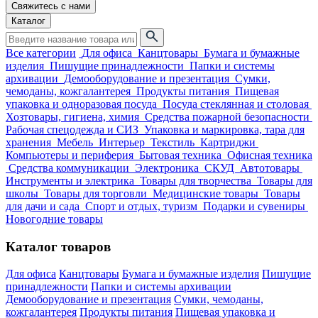
Свяжитесь с нами
Каталог
Все категории
Для офиса
Канцтовары
Бумага и бумажные
изделия
Пишущие принадлежности
Папки и системы
архивации
Демооборудование и презентация
Сумки,
чемоданы, кожгалантерея
Продукты питания
Пищевая
упаковка и одноразовая посуда
Посуда стеклянная и столовая
Хозтовары, гигиена, химия
Средства пожарной безопасности
Рабочая спецодежда и СИЗ
Упаковка и маркировка, тара для
хранения
Мебель
Интерьер
Текстиль
Картриджи
Компьютеры и периферия
Бытовая техника
Офисная техника
Средства коммуникации
Электроника
СКУД
Автотовары
Инструменты и электрика
Товары для творчества
Товары для
школы
Товары для торговли
Медицинские товары
Товары
для дачи и сада
Спорт и отдых, туризм
Подарки и сувениры
Новогодние товары
Каталог товаров
Для офиса
Канцтовары
Бумага и бумажные изделия
Пишущие
принадлежности
Папки и системы архивации
Демооборудование и презентация
Сумки, чемоданы,
кожгалантерея
Продукты питания
Пищевая упаковка и