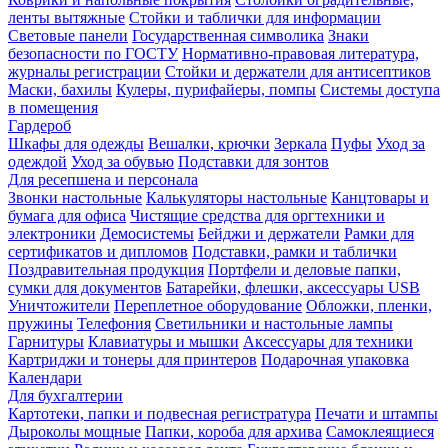
ленты вытяжные
Стойки и таблички для информации
Световые панели
Государственная символика
Знаки
безопасности по ГОСТУ
Нормативно-правовая литература,
журналы регистрации
Стойки и держатели для антисептиков
Маски, бахилы
Кулеры, пурифайеры, помпы
Системы доступа
в помещения
Гардероб
Шкафы для одежды
Вешалки, крючки
Зеркала
Пуфы
Уход за
одеждой
Уход за обувью
Подставки для зонтов
Для ресепшена и персонала
Звонки настольные
Калькуляторы настольные
Канцтовары и
бумага для офиса
Чистящие средства для оргтехники и
электроники
Демосистемы
Бейджи и держатели
Рамки для
сертификатов и дипломов
Подставки, рамки и таблички
Поздравительная продукция
Портфели и деловые папки,
сумки для документов
Батарейки, флешки, аксессуары USB
Уничтожители
Переплетное оборудование
Обложки, пленки,
пружины
Телефония
Светильники и настольные лампы
Гарнитуры
Клавиатуры и мышки
Аксессуары для техники
Картриджи и тонеры для принтеров
Подарочная упаковка
Календари
Для бухгалтерии
Картотеки, папки и подвесная регистратура
Печати и штампы
Дыроколы мощные
Папки, короба для архива
Самоклеящиеся