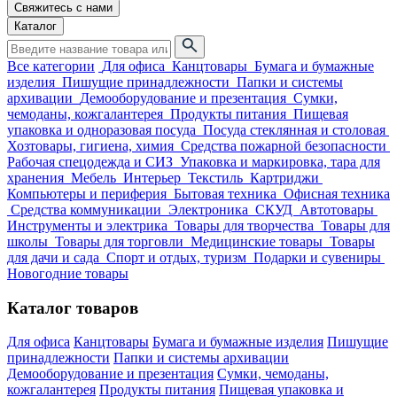
Свяжитесь с нами
Каталог
Все категории
Для офиса
Канцтовары
Бумага и бумажные
изделия
Пишущие принадлежности
Папки и системы
архивации
Демооборудование и презентация
Сумки,
чемоданы, кожгалантерея
Продукты питания
Пищевая
упаковка и одноразовая посуда
Посуда стеклянная и столовая
Хозтовары, гигиена, химия
Средства пожарной безопасности
Рабочая спецодежда и СИЗ
Упаковка и маркировка, тара для
хранения
Мебель
Интерьер
Текстиль
Картриджи
Компьютеры и периферия
Бытовая техника
Офисная техника
Средства коммуникации
Электроника
СКУД
Автотовары
Инструменты и электрика
Товары для творчества
Товары для
школы
Товары для торговли
Медицинские товары
Товары
для дачи и сада
Спорт и отдых, туризм
Подарки и сувениры
Новогодние товары
Каталог товаров
Для офиса
Канцтовары
Бумага и бумажные изделия
Пишущие
принадлежности
Папки и системы архивации
Демооборудование и презентация
Сумки, чемоданы,
кожгалантерея
Продукты питания
Пищевая упаковка и