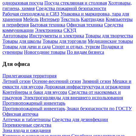
одноразовая посуда
Посуда стеклянная и столовая
Хозтовары,
гигиена, химия
Средства пожарной безопасности
Рабочая спецодежда и СИЗ
Упаковка и маркировка, тара для
хранения
Мебель
Интерьер
Текстиль
Картриджи
Компьютеры
и периферия
Бытовая техника
Офисная техника
Средства
коммуникации
Электроника
СКУД
Автотовары
Инструменты и электрика
Товары для творчества
Товары для школы
Товары для торговли
Медицинские товары
Товары для дачи и сада
Спорт и отдых, туризм
Подарки и
сувениры
Новогодние товары
По видам бизнеса
Для офиса
Прилегающая территория
Летний сезон
Осенне-весенний сезон
Зимний сезон
Мешки и
емкости для мусора
Дорожная инфраструктура и ограждения
Контейнеры и баки для мусора
Средства от насекомых и
грызунов
Электрогирлянды для внешнего использования
Противопожарный инвентарь
Противопожарный инвентарь
Знаки безопасности по ГОСТУ
Офисная аптечка
Аптечки и таблетницы
Средства для дезинфекции
Перевязочные средства
Зона входа и ожидания
Коврики и напольные покрытия
Столбики оградительные,