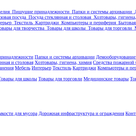
делия
Пишущие принадлежности
Папки и системы архивации
зовая посуда
Посуда стеклянная и столовая
Хозтовары, гигиена
ерьер
Текстиль
Картриджи
Компьютеры и периферия
Бытовая
овары для творчества
Товары для школы
Товары для торговли
ринадлежности
Папки и системы архивации
Демооборудование
нная и столовая
Хозтовары, гигиена, химия
Средства пожарной 
ранения
Мебель
Интерьер
Текстиль
Картриджи
Компьютеры и пе
Товары для школы
Товары для торговли
Медицинские товары
То
кости для мусора
Дорожная инфраструктура и ограждения
Конт