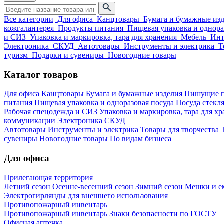
Все категории
Для офиса
Канцтовары
Бумага и бумажные из
кожгалантерея
Продукты питания
Пищевая упаковка и однора
и СИЗ
Упаковка и маркировка, тара для хранения
Мебель
Инт
Электроника
СКУД
Автотовары
Инструменты и электрика
Т
туризм
Подарки и сувениры
Новогодние товары
Каталог товаров
Для офиса
Канцтовары
Бумага и бумажные изделия
Пишущие п
питания
Пищевая упаковка и одноразовая посуда
Посуда стекля
Рабочая спецодежда и СИЗ
Упаковка и маркировка, тара для х
коммуникации
Электроника
СКУД
Автотовары
Инструменты и электрика
Товары для творчества
сувениры
Новогодние товары
По видам бизнеса
Для офиса
Прилегающая территория
Летний сезон
Осенне-весенний сезон
Зимний сезон
Мешки и ем
Электрогирлянды для внешнего использования
Противопожарный инвентарь
Противопожарный инвентарь
Знаки безопасности по ГОСТУ
Офисная аптечка