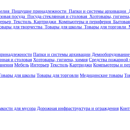
делия
Пишущие принадлежности
Папки и системы архивации
зовая посуда
Посуда стеклянная и столовая
Хозтовары, гигиена
ерьер
Текстиль
Картриджи
Компьютеры и периферия
Бытовая
овары для творчества
Товары для школы
Товары для торговли
ринадлежности
Папки и системы архивации
Демооборудование
нная и столовая
Хозтовары, гигиена, химия
Средства пожарной 
ранения
Мебель
Интерьер
Текстиль
Картриджи
Компьютеры и пе
Товары для школы
Товары для торговли
Медицинские товары
То
кости для мусора
Дорожная инфраструктура и ограждения
Конт