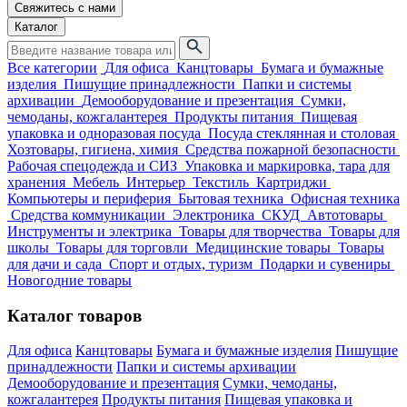
Свяжитесь с нами
Каталог
Все категории
Для офиса
Канцтовары
Бумага и бумажные
изделия
Пишущие принадлежности
Папки и системы
архивации
Демооборудование и презентация
Сумки,
чемоданы, кожгалантерея
Продукты питания
Пищевая
упаковка и одноразовая посуда
Посуда стеклянная и столовая
Хозтовары, гигиена, химия
Средства пожарной безопасности
Рабочая спецодежда и СИЗ
Упаковка и маркировка, тара для
хранения
Мебель
Интерьер
Текстиль
Картриджи
Компьютеры и периферия
Бытовая техника
Офисная техника
Средства коммуникации
Электроника
СКУД
Автотовары
Инструменты и электрика
Товары для творчества
Товары для
школы
Товары для торговли
Медицинские товары
Товары
для дачи и сада
Спорт и отдых, туризм
Подарки и сувениры
Новогодние товары
Каталог товаров
Для офиса
Канцтовары
Бумага и бумажные изделия
Пишущие
принадлежности
Папки и системы архивации
Демооборудование и презентация
Сумки, чемоданы,
кожгалантерея
Продукты питания
Пищевая упаковка и