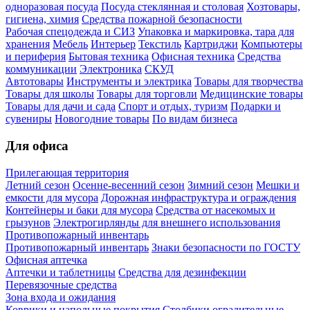
одноразовая посуда
Посуда стеклянная и столовая
Хозтовары,
гигиена, химия
Средства пожарной безопасности
Рабочая спецодежда и СИЗ
Упаковка и маркировка, тара для
хранения
Мебель
Интерьер
Текстиль
Картриджи
Компьютеры
и периферия
Бытовая техника
Офисная техника
Средства
коммуникации
Электроника
СКУД
Автотовары
Инструменты и электрика
Товары для творчества
Товары для школы
Товары для торговли
Медицинские товары
Товары для дачи и сада
Спорт и отдых, туризм
Подарки и
сувениры
Новогодние товары
По видам бизнеса
Для офиса
Прилегающая территория
Летний сезон
Осенне-весенний сезон
Зимний сезон
Мешки и
емкости для мусора
Дорожная инфраструктура и ограждения
Контейнеры и баки для мусора
Средства от насекомых и
грызунов
Электрогирлянды для внешнего использования
Противопожарный инвентарь
Противопожарный инвентарь
Знаки безопасности по ГОСТУ
Офисная аптечка
Аптечки и таблетницы
Средства для дезинфекции
Перевязочные средства
Зона входа и ожидания
Коврики и напольные покрытия
Столбики оградительные,