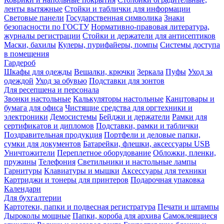
ленты вытяжные
Стойки и таблички для информации
Световые панели
Государственная символика
Знаки
безопасности по ГОСТУ
Нормативно-правовая литература,
журналы регистрации
Стойки и держатели для антисептиков
Маски, бахилы
Кулеры, пурифайеры, помпы
Системы доступа
в помещения
Гардероб
Шкафы для одежды
Вешалки, крючки
Зеркала
Пуфы
Уход за
одеждой
Уход за обувью
Подставки для зонтов
Для ресепшена и персонала
Звонки настольные
Калькуляторы настольные
Канцтовары и
бумага для офиса
Чистящие средства для оргтехники и
электроники
Демосистемы
Бейджи и держатели
Рамки для
сертификатов и дипломов
Подставки, рамки и таблички
Поздравительная продукция
Портфели и деловые папки,
сумки для документов
Батарейки, флешки, аксессуары USB
Уничтожители
Переплетное оборудование
Обложки, пленки,
пружины
Телефония
Светильники и настольные лампы
Гарнитуры
Клавиатуры и мышки
Аксессуары для техники
Картриджи и тонеры для принтеров
Подарочная упаковка
Календари
Для бухгалтерии
Картотеки, папки и подвесная регистратура
Печати и штампы
Дыроколы мощные
Папки, короба для архива
Самоклеящиеся