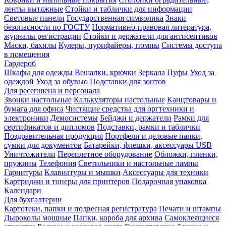
ленты вытяжные
Стойки и таблички для информации
Световые панели
Государственная символика
Знаки
безопасности по ГОСТУ
Нормативно-правовая литература,
журналы регистрации
Стойки и держатели для антисептиков
Маски, бахилы
Кулеры, пурифайеры, помпы
Системы доступа
в помещения
Гардероб
Шкафы для одежды
Вешалки, крючки
Зеркала
Пуфы
Уход за
одеждой
Уход за обувью
Подставки для зонтов
Для ресепшена и персонала
Звонки настольные
Калькуляторы настольные
Канцтовары и
бумага для офиса
Чистящие средства для оргтехники и
электроники
Демосистемы
Бейджи и держатели
Рамки для
сертификатов и дипломов
Подставки, рамки и таблички
Поздравительная продукция
Портфели и деловые папки,
сумки для документов
Батарейки, флешки, аксессуары USB
Уничтожители
Переплетное оборудование
Обложки, пленки,
пружины
Телефония
Светильники и настольные лампы
Гарнитуры
Клавиатуры и мышки
Аксессуары для техники
Картриджи и тонеры для принтеров
Подарочная упаковка
Календари
Для бухгалтерии
Картотеки, папки и подвесная регистратура
Печати и штампы
Дыроколы мощные
Папки, короба для архива
Самоклеящиеся