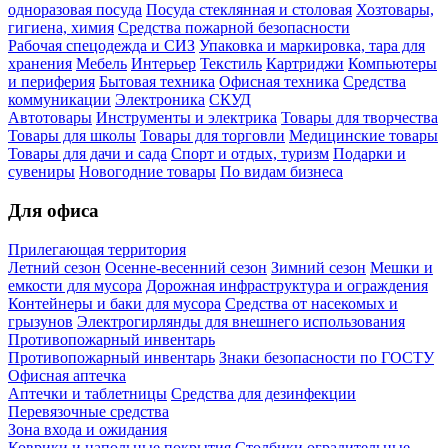
одноразовая посуда
Посуда стеклянная и столовая
Хозтовары,
гигиена, химия
Средства пожарной безопасности
Рабочая спецодежда и СИЗ
Упаковка и маркировка, тара для
хранения
Мебель
Интерьер
Текстиль
Картриджи
Компьютеры
и периферия
Бытовая техника
Офисная техника
Средства
коммуникации
Электроника
СКУД
Автотовары
Инструменты и электрика
Товары для творчества
Товары для школы
Товары для торговли
Медицинские товары
Товары для дачи и сада
Спорт и отдых, туризм
Подарки и
сувениры
Новогодние товары
По видам бизнеса
Для офиса
Прилегающая территория
Летний сезон
Осенне-весенний сезон
Зимний сезон
Мешки и
емкости для мусора
Дорожная инфраструктура и ограждения
Контейнеры и баки для мусора
Средства от насекомых и
грызунов
Электрогирлянды для внешнего использования
Противопожарный инвентарь
Противопожарный инвентарь
Знаки безопасности по ГОСТУ
Офисная аптечка
Аптечки и таблетницы
Средства для дезинфекции
Перевязочные средства
Зона входа и ожидания
Коврики и напольные покрытия
Столбики оградительные,