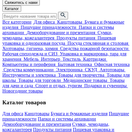
Свяжитесь с нами
Каталог
Все категории
Для офиса
Канцтовары
Бумага и бумажные
изделия
Пишущие принадлежности
Папки и системы
архивации
Демооборудование и презентация
Сумки,
чемоданы, кожгалантерея
Продукты питания
Пищевая
упаковка и одноразовая посуда
Посуда стеклянная и столовая
Хозтовары, гигиена, химия
Средства пожарной безопасности
Рабочая спецодежда и СИЗ
Упаковка и маркировка, тара для
хранения
Мебель
Интерьер
Текстиль
Картриджи
Компьютеры и периферия
Бытовая техника
Офисная техника
Средства коммуникации
Электроника
СКУД
Автотовары
Инструменты и электрика
Товары для творчества
Товары для
школы
Товары для торговли
Медицинские товары
Товары
для дачи и сада
Спорт и отдых, туризм
Подарки и сувениры
Новогодние товары
Каталог товаров
Для офиса
Канцтовары
Бумага и бумажные изделия
Пишущие
принадлежности
Папки и системы архивации
Демооборудование и презентация
Сумки, чемоданы,
кожгалантерея
Продукты питания
Пищевая упаковка и