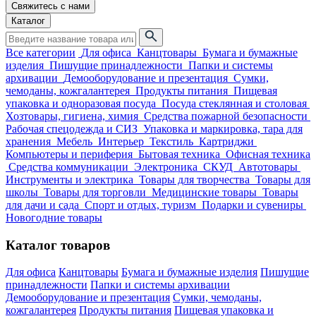
Свяжитесь с нами
Каталог
Все категории
Для офиса
Канцтовары
Бумага и бумажные
изделия
Пишущие принадлежности
Папки и системы
архивации
Демооборудование и презентация
Сумки,
чемоданы, кожгалантерея
Продукты питания
Пищевая
упаковка и одноразовая посуда
Посуда стеклянная и столовая
Хозтовары, гигиена, химия
Средства пожарной безопасности
Рабочая спецодежда и СИЗ
Упаковка и маркировка, тара для
хранения
Мебель
Интерьер
Текстиль
Картриджи
Компьютеры и периферия
Бытовая техника
Офисная техника
Средства коммуникации
Электроника
СКУД
Автотовары
Инструменты и электрика
Товары для творчества
Товары для
школы
Товары для торговли
Медицинские товары
Товары
для дачи и сада
Спорт и отдых, туризм
Подарки и сувениры
Новогодние товары
Каталог товаров
Для офиса
Канцтовары
Бумага и бумажные изделия
Пишущие
принадлежности
Папки и системы архивации
Демооборудование и презентация
Сумки, чемоданы,
кожгалантерея
Продукты питания
Пищевая упаковка и