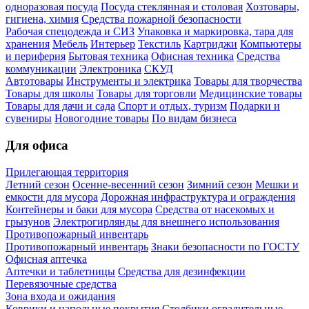
одноразовая посуда
Посуда стеклянная и столовая
Хозтовары,
гигиена, химия
Средства пожарной безопасности
Рабочая спецодежда и СИЗ
Упаковка и маркировка, тара для
хранения
Мебель
Интерьер
Текстиль
Картриджи
Компьютеры
и периферия
Бытовая техника
Офисная техника
Средства
коммуникации
Электроника
СКУД
Автотовары
Инструменты и электрика
Товары для творчества
Товары для школы
Товары для торговли
Медицинские товары
Товары для дачи и сада
Спорт и отдых, туризм
Подарки и
сувениры
Новогодние товары
По видам бизнеса
Для офиса
Прилегающая территория
Летний сезон
Осенне-весенний сезон
Зимний сезон
Мешки и
емкости для мусора
Дорожная инфраструктура и ограждения
Контейнеры и баки для мусора
Средства от насекомых и
грызунов
Электрогирлянды для внешнего использования
Противопожарный инвентарь
Противопожарный инвентарь
Знаки безопасности по ГОСТУ
Офисная аптечка
Аптечки и таблетницы
Средства для дезинфекции
Перевязочные средства
Зона входа и ожидания
Коврики и напольные покрытия
Столбики оградительные,