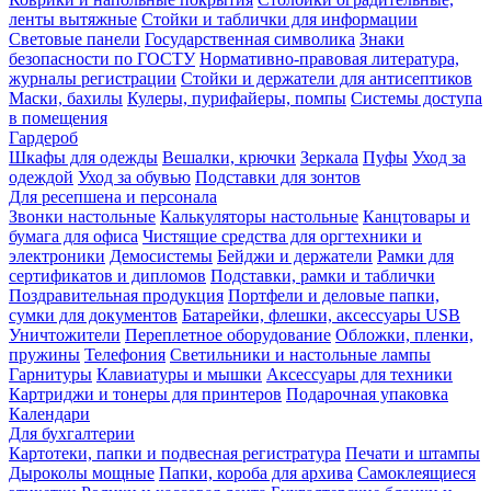
ленты вытяжные
Стойки и таблички для информации
Световые панели
Государственная символика
Знаки
безопасности по ГОСТУ
Нормативно-правовая литература,
журналы регистрации
Стойки и держатели для антисептиков
Маски, бахилы
Кулеры, пурифайеры, помпы
Системы доступа
в помещения
Гардероб
Шкафы для одежды
Вешалки, крючки
Зеркала
Пуфы
Уход за
одеждой
Уход за обувью
Подставки для зонтов
Для ресепшена и персонала
Звонки настольные
Калькуляторы настольные
Канцтовары и
бумага для офиса
Чистящие средства для оргтехники и
электроники
Демосистемы
Бейджи и держатели
Рамки для
сертификатов и дипломов
Подставки, рамки и таблички
Поздравительная продукция
Портфели и деловые папки,
сумки для документов
Батарейки, флешки, аксессуары USB
Уничтожители
Переплетное оборудование
Обложки, пленки,
пружины
Телефония
Светильники и настольные лампы
Гарнитуры
Клавиатуры и мышки
Аксессуары для техники
Картриджи и тонеры для принтеров
Подарочная упаковка
Календари
Для бухгалтерии
Картотеки, папки и подвесная регистратура
Печати и штампы
Дыроколы мощные
Папки, короба для архива
Самоклеящиеся