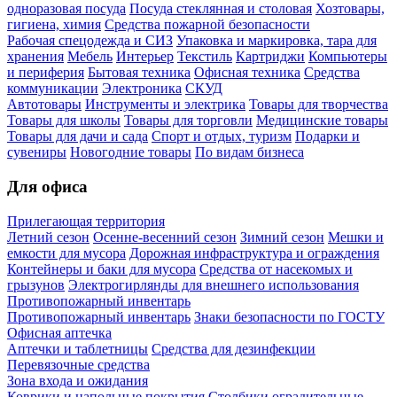
одноразовая посуда
Посуда стеклянная и столовая
Хозтовары,
гигиена, химия
Средства пожарной безопасности
Рабочая спецодежда и СИЗ
Упаковка и маркировка, тара для
хранения
Мебель
Интерьер
Текстиль
Картриджи
Компьютеры
и периферия
Бытовая техника
Офисная техника
Средства
коммуникации
Электроника
СКУД
Автотовары
Инструменты и электрика
Товары для творчества
Товары для школы
Товары для торговли
Медицинские товары
Товары для дачи и сада
Спорт и отдых, туризм
Подарки и
сувениры
Новогодние товары
По видам бизнеса
Для офиса
Прилегающая территория
Летний сезон
Осенне-весенний сезон
Зимний сезон
Мешки и
емкости для мусора
Дорожная инфраструктура и ограждения
Контейнеры и баки для мусора
Средства от насекомых и
грызунов
Электрогирлянды для внешнего использования
Противопожарный инвентарь
Противопожарный инвентарь
Знаки безопасности по ГОСТУ
Офисная аптечка
Аптечки и таблетницы
Средства для дезинфекции
Перевязочные средства
Зона входа и ожидания
Коврики и напольные покрытия
Столбики оградительные,