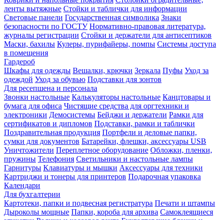
ленты вытяжные
Стойки и таблички для информации
Световые панели
Государственная символика
Знаки
безопасности по ГОСТУ
Нормативно-правовая литература,
журналы регистрации
Стойки и держатели для антисептиков
Маски, бахилы
Кулеры, пурифайеры, помпы
Системы доступа
в помещения
Гардероб
Шкафы для одежды
Вешалки, крючки
Зеркала
Пуфы
Уход за
одеждой
Уход за обувью
Подставки для зонтов
Для ресепшена и персонала
Звонки настольные
Калькуляторы настольные
Канцтовары и
бумага для офиса
Чистящие средства для оргтехники и
электроники
Демосистемы
Бейджи и держатели
Рамки для
сертификатов и дипломов
Подставки, рамки и таблички
Поздравительная продукция
Портфели и деловые папки,
сумки для документов
Батарейки, флешки, аксессуары USB
Уничтожители
Переплетное оборудование
Обложки, пленки,
пружины
Телефония
Светильники и настольные лампы
Гарнитуры
Клавиатуры и мышки
Аксессуары для техники
Картриджи и тонеры для принтеров
Подарочная упаковка
Календари
Для бухгалтерии
Картотеки, папки и подвесная регистратура
Печати и штампы
Дыроколы мощные
Папки, короба для архива
Самоклеящиеся