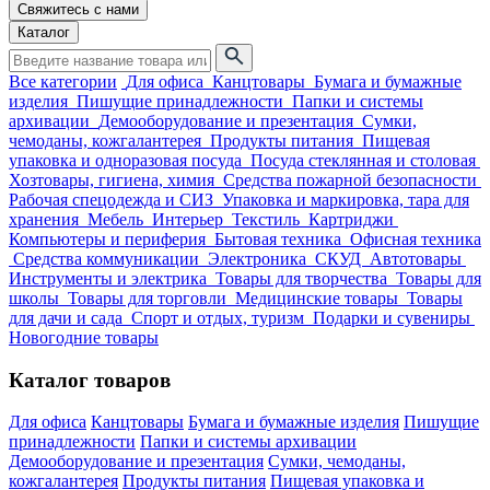
Свяжитесь с нами
Каталог
Все категории
Для офиса
Канцтовары
Бумага и бумажные
изделия
Пишущие принадлежности
Папки и системы
архивации
Демооборудование и презентация
Сумки,
чемоданы, кожгалантерея
Продукты питания
Пищевая
упаковка и одноразовая посуда
Посуда стеклянная и столовая
Хозтовары, гигиена, химия
Средства пожарной безопасности
Рабочая спецодежда и СИЗ
Упаковка и маркировка, тара для
хранения
Мебель
Интерьер
Текстиль
Картриджи
Компьютеры и периферия
Бытовая техника
Офисная техника
Средства коммуникации
Электроника
СКУД
Автотовары
Инструменты и электрика
Товары для творчества
Товары для
школы
Товары для торговли
Медицинские товары
Товары
для дачи и сада
Спорт и отдых, туризм
Подарки и сувениры
Новогодние товары
Каталог товаров
Для офиса
Канцтовары
Бумага и бумажные изделия
Пишущие
принадлежности
Папки и системы архивации
Демооборудование и презентация
Сумки, чемоданы,
кожгалантерея
Продукты питания
Пищевая упаковка и