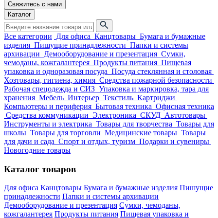
Свяжитесь с нами
Каталог
Все категории
Для офиса
Канцтовары
Бумага и бумажные
изделия
Пишущие принадлежности
Папки и системы
архивации
Демооборудование и презентация
Сумки,
чемоданы, кожгалантерея
Продукты питания
Пищевая
упаковка и одноразовая посуда
Посуда стеклянная и столовая
Хозтовары, гигиена, химия
Средства пожарной безопасности
Рабочая спецодежда и СИЗ
Упаковка и маркировка, тара для
хранения
Мебель
Интерьер
Текстиль
Картриджи
Компьютеры и периферия
Бытовая техника
Офисная техника
Средства коммуникации
Электроника
СКУД
Автотовары
Инструменты и электрика
Товары для творчества
Товары для
школы
Товары для торговли
Медицинские товары
Товары
для дачи и сада
Спорт и отдых, туризм
Подарки и сувениры
Новогодние товары
Каталог товаров
Для офиса
Канцтовары
Бумага и бумажные изделия
Пишущие
принадлежности
Папки и системы архивации
Демооборудование и презентация
Сумки, чемоданы,
кожгалантерея
Продукты питания
Пищевая упаковка и