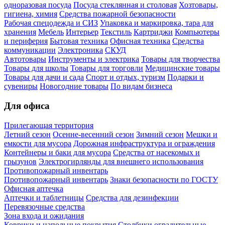
одноразовая посуда
Посуда стеклянная и столовая
Хозтовары,
гигиена, химия
Средства пожарной безопасности
Рабочая спецодежда и СИЗ
Упаковка и маркировка, тара для
хранения
Мебель
Интерьер
Текстиль
Картриджи
Компьютеры
и периферия
Бытовая техника
Офисная техника
Средства
коммуникации
Электроника
СКУД
Автотовары
Инструменты и электрика
Товары для творчества
Товары для школы
Товары для торговли
Медицинские товары
Товары для дачи и сада
Спорт и отдых, туризм
Подарки и
сувениры
Новогодние товары
По видам бизнеса
Для офиса
Прилегающая территория
Летний сезон
Осенне-весенний сезон
Зимний сезон
Мешки и
емкости для мусора
Дорожная инфраструктура и ограждения
Контейнеры и баки для мусора
Средства от насекомых и
грызунов
Электрогирлянды для внешнего использования
Противопожарный инвентарь
Противопожарный инвентарь
Знаки безопасности по ГОСТУ
Офисная аптечка
Аптечки и таблетницы
Средства для дезинфекции
Перевязочные средства
Зона входа и ожидания
Коврики и напольные покрытия
Столбики оградительные,