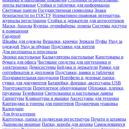
ленты вытяжные
Стойки и таблички для информации
Световые панели
Государственная символика
Знаки
безопасности по ГОСТУ
Нормативно-правовая литература,
журналы регистрации
Стойки и держатели для антисептиков
Маски, бахилы
Кулеры, пурифайеры, помпы
Системы доступа
в помещения
Гардероб
Шкафы для одежды
Вешалки, крючки
Зеркала
Пуфы
Уход за
одеждой
Уход за обувью
Подставки для зонтов
Для ресепшена и персонала
Звонки настольные
Калькуляторы настольные
Канцтовары и
бумага для офиса
Чистящие средства для оргтехники и
электроники
Демосистемы
Бейджи и держатели
Рамки для
сертификатов и дипломов
Подставки, рамки и таблички
Поздравительная продукция
Портфели и деловые папки,
сумки для документов
Батарейки, флешки, аксессуары USB
Уничтожители
Переплетное оборудование
Обложки, пленки,
пружины
Телефония
Светильники и настольные лампы
Гарнитуры
Клавиатуры и мышки
Аксессуары для техники
Картриджи и тонеры для принтеров
Подарочная упаковка
Календари
Для бухгалтерии
Картотеки, папки и подвесная регистратура
Печати и штампы
Дыроколы мощные
Папки, короба для архива
Самоклеящиеся