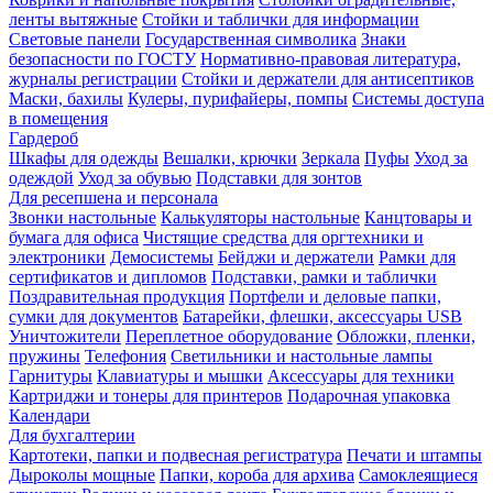
ленты вытяжные
Стойки и таблички для информации
Световые панели
Государственная символика
Знаки
безопасности по ГОСТУ
Нормативно-правовая литература,
журналы регистрации
Стойки и держатели для антисептиков
Маски, бахилы
Кулеры, пурифайеры, помпы
Системы доступа
в помещения
Гардероб
Шкафы для одежды
Вешалки, крючки
Зеркала
Пуфы
Уход за
одеждой
Уход за обувью
Подставки для зонтов
Для ресепшена и персонала
Звонки настольные
Калькуляторы настольные
Канцтовары и
бумага для офиса
Чистящие средства для оргтехники и
электроники
Демосистемы
Бейджи и держатели
Рамки для
сертификатов и дипломов
Подставки, рамки и таблички
Поздравительная продукция
Портфели и деловые папки,
сумки для документов
Батарейки, флешки, аксессуары USB
Уничтожители
Переплетное оборудование
Обложки, пленки,
пружины
Телефония
Светильники и настольные лампы
Гарнитуры
Клавиатуры и мышки
Аксессуары для техники
Картриджи и тонеры для принтеров
Подарочная упаковка
Календари
Для бухгалтерии
Картотеки, папки и подвесная регистратура
Печати и штампы
Дыроколы мощные
Папки, короба для архива
Самоклеящиеся