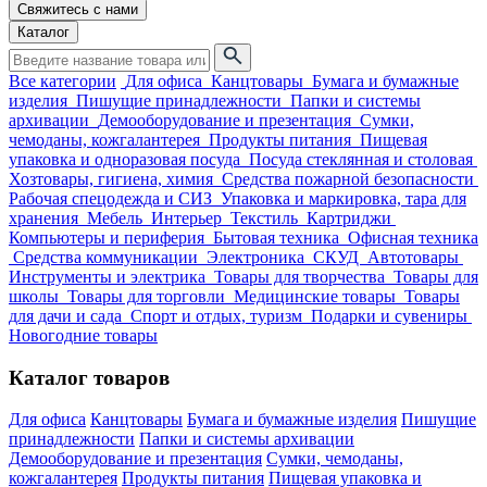
Свяжитесь с нами
Каталог
Все категории
Для офиса
Канцтовары
Бумага и бумажные
изделия
Пишущие принадлежности
Папки и системы
архивации
Демооборудование и презентация
Сумки,
чемоданы, кожгалантерея
Продукты питания
Пищевая
упаковка и одноразовая посуда
Посуда стеклянная и столовая
Хозтовары, гигиена, химия
Средства пожарной безопасности
Рабочая спецодежда и СИЗ
Упаковка и маркировка, тара для
хранения
Мебель
Интерьер
Текстиль
Картриджи
Компьютеры и периферия
Бытовая техника
Офисная техника
Средства коммуникации
Электроника
СКУД
Автотовары
Инструменты и электрика
Товары для творчества
Товары для
школы
Товары для торговли
Медицинские товары
Товары
для дачи и сада
Спорт и отдых, туризм
Подарки и сувениры
Новогодние товары
Каталог товаров
Для офиса
Канцтовары
Бумага и бумажные изделия
Пишущие
принадлежности
Папки и системы архивации
Демооборудование и презентация
Сумки, чемоданы,
кожгалантерея
Продукты питания
Пищевая упаковка и