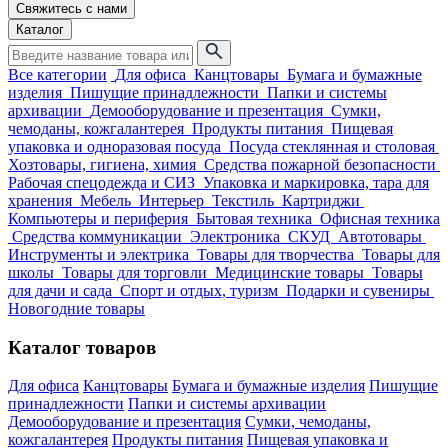
Свяжитесь с нами
Каталог
Все категории
Для офиса
Канцтовары
Бумага и бумажные
изделия
Пишущие принадлежности
Папки и системы
архивации
Демооборудование и презентация
Сумки,
чемоданы, кожгалантерея
Продукты питания
Пищевая
упаковка и одноразовая посуда
Посуда стеклянная и столовая
Хозтовары, гигиена, химия
Средства пожарной безопасности
Рабочая спецодежда и СИЗ
Упаковка и маркировка, тара для
хранения
Мебель
Интерьер
Текстиль
Картриджи
Компьютеры и периферия
Бытовая техника
Офисная техника
Средства коммуникации
Электроника
СКУД
Автотовары
Инструменты и электрика
Товары для творчества
Товары для
школы
Товары для торговли
Медицинские товары
Товары
для дачи и сада
Спорт и отдых, туризм
Подарки и сувениры
Новогодние товары
Каталог товаров
Для офиса
Канцтовары
Бумага и бумажные изделия
Пишущие
принадлежности
Папки и системы архивации
Демооборудование и презентация
Сумки, чемоданы,
кожгалантерея
Продукты питания
Пищевая упаковка и