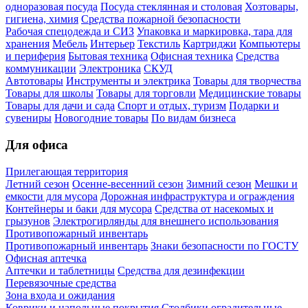
одноразовая посуда
Посуда стеклянная и столовая
Хозтовары,
гигиена, химия
Средства пожарной безопасности
Рабочая спецодежда и СИЗ
Упаковка и маркировка, тара для
хранения
Мебель
Интерьер
Текстиль
Картриджи
Компьютеры
и периферия
Бытовая техника
Офисная техника
Средства
коммуникации
Электроника
СКУД
Автотовары
Инструменты и электрика
Товары для творчества
Товары для школы
Товары для торговли
Медицинские товары
Товары для дачи и сада
Спорт и отдых, туризм
Подарки и
сувениры
Новогодние товары
По видам бизнеса
Для офиса
Прилегающая территория
Летний сезон
Осенне-весенний сезон
Зимний сезон
Мешки и
емкости для мусора
Дорожная инфраструктура и ограждения
Контейнеры и баки для мусора
Средства от насекомых и
грызунов
Электрогирлянды для внешнего использования
Противопожарный инвентарь
Противопожарный инвентарь
Знаки безопасности по ГОСТУ
Офисная аптечка
Аптечки и таблетницы
Средства для дезинфекции
Перевязочные средства
Зона входа и ожидания
Коврики и напольные покрытия
Столбики оградительные,