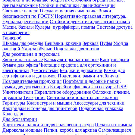
ленты вытяжные
Стойки и таблички для информации
Световые панели
Государственная символика
Знаки
безопасности по ГОСТУ
Нормативно-правовая литература,
журналы регистрации
Стойки и держатели для антисептиков
Маски, бахилы
Кулеры, пурифайеры, помпы
Системы доступа
в помещения
Гардероб
Шкафы для одежды
Вешалки, крючки
Зеркала
Пуфы
Уход за
одеждой
Уход за обувью
Подставки для зонтов
Для ресепшена и персонала
Звонки настольные
Калькуляторы настольные
Канцтовары и
бумага для офиса
Чистящие средства для оргтехники и
электроники
Демосистемы
Бейджи и держатели
Рамки для
сертификатов и дипломов
Подставки, рамки и таблички
Поздравительная продукция
Портфели и деловые папки,
сумки для документов
Батарейки, флешки, аксессуары USB
Уничтожители
Переплетное оборудование
Обложки, пленки,
пружины
Телефония
Светильники и настольные лампы
Гарнитуры
Клавиатуры и мышки
Аксессуары для техники
Картриджи и тонеры для принтеров
Подарочная упаковка
Календари
Для бухгалтерии
Картотеки, папки и подвесная регистратура
Печати и штампы
Дыроколы мощные
Папки, короба для архива
Самоклеящиеся