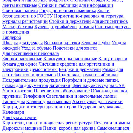
ленты вытяжные
Стойки и таблички для информации
Световые панели
Государственная символика
Знаки
безопасности по ГОСТУ
Нормативно-правовая литература,
журналы регистрации
Стойки и держатели для антисептиков
Маски, бахилы
Кулеры, пурифайеры, помпы
Системы доступа
в помещения
Гардероб
Шкафы для одежды
Вешалки, крючки
Зеркала
Пуфы
Уход за
одеждой
Уход за обувью
Подставки для зонтов
Для ресепшена и персонала
Звонки настольные
Калькуляторы настольные
Канцтовары и
бумага для офиса
Чистящие средства для оргтехники и
электроники
Демосистемы
Бейджи и держатели
Рамки для
сертификатов и дипломов
Подставки, рамки и таблички
Поздравительная продукция
Портфели и деловые папки,
сумки для документов
Батарейки, флешки, аксессуары USB
Уничтожители
Переплетное оборудование
Обложки, пленки,
пружины
Телефония
Светильники и настольные лампы
Гарнитуры
Клавиатуры и мышки
Аксессуары для техники
Картриджи и тонеры для принтеров
Подарочная упаковка
Календари
Для бухгалтерии
Картотеки, папки и подвесная регистратура
Печати и штампы
Дыроколы мощные
Папки, короба для архива
Самоклеящиеся