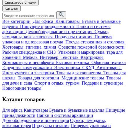
Свяжитесь с нами
Каталог
Все категории
Для офиса
Канцтовары
Бумага и бумажные
изделия
Пишущие принадлежности
Папки и системы
архивации
Демооборудование и презентация
Сумки,
чемоданы, кожгалантерея
Продукты питания
Пищевая
упаковка и одноразовая посуда
Посуда стеклянная и столовая
Хозтовары, гигиена, химия
Средства пожарной безопасности
Рабочая спецодежда и СИЗ
Упаковка и маркировка, тара для
хранения
Мебель
Интерьер
Текстиль
Картриджи
Компьютеры и периферия
Бытовая техника
Офисная техника
Средства коммуникации
Электроника
СКУД
Автотовары
Инструменты и электрика
Товары для творчества
Товары для
школы
Товары для торговли
Медицинские товары
Товары
для дачи и сада
Спорт и отдых, туризм
Подарки и сувениры
Новогодние товары
Каталог товаров
Для офиса
Канцтовары
Бумага и бумажные изделия
Пишущие
принадлежности
Папки и системы архивации
Демооборудование и презентация
Сумки, чемоданы,
кожгалантерея
Продукты питания
Пищевая упаковка и