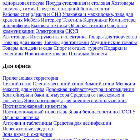
одноразовая посуда
Посуда стеклянная и столовая
Хозтовары,
гигиена, химия
Средства пожарной безопасности
Рабочая спецодежда и СИЗ
Упаковка и маркировка, тара для
хранения
Мебель
Интерьер
Текстиль
Картриджи
Компьютеры
и периферия
Бытовая техника
Офисная техника
Средства
коммуникации
Электроника
СКУД
Автотовары
Инструменты и электрика
Товары для творчества
Товары для школы
Товары для торговли
Медицинские товары
Товары для дачи и сада
Спорт и отдых, туризм
Подарки и
сувениры
Новогодние товары
По видам бизнеса
Для офиса
Прилегающая территория
Летний сезон
Осенне-весенний сезон
Зимний сезон
Мешки и
емкости для мусора
Дорожная инфраструктура и ограждения
Контейнеры и баки для мусора
Средства от насекомых и
грызунов
Электрогирлянды для внешнего использования
Противопожарный инвентарь
Противопожарный инвентарь
Знаки безопасности по ГОСТУ
Офисная аптечка
Аптечки и таблетницы
Средства для дезинфекции
Перевязочные средства
Зона входа и ожидания
Коврики и напольные покрытия
Столбики оградительные,