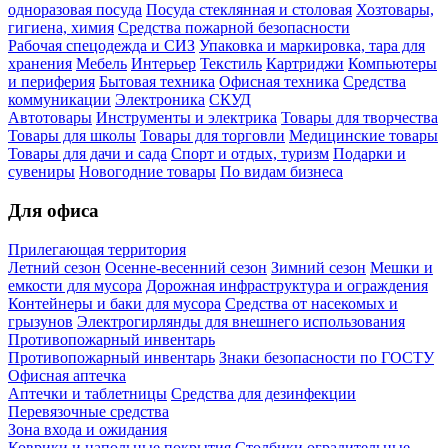
одноразовая посуда
Посуда стеклянная и столовая
Хозтовары,
гигиена, химия
Средства пожарной безопасности
Рабочая спецодежда и СИЗ
Упаковка и маркировка, тара для
хранения
Мебель
Интерьер
Текстиль
Картриджи
Компьютеры
и периферия
Бытовая техника
Офисная техника
Средства
коммуникации
Электроника
СКУД
Автотовары
Инструменты и электрика
Товары для творчества
Товары для школы
Товары для торговли
Медицинские товары
Товары для дачи и сада
Спорт и отдых, туризм
Подарки и
сувениры
Новогодние товары
По видам бизнеса
Для офиса
Прилегающая территория
Летний сезон
Осенне-весенний сезон
Зимний сезон
Мешки и
емкости для мусора
Дорожная инфраструктура и ограждения
Контейнеры и баки для мусора
Средства от насекомых и
грызунов
Электрогирлянды для внешнего использования
Противопожарный инвентарь
Противопожарный инвентарь
Знаки безопасности по ГОСТУ
Офисная аптечка
Аптечки и таблетницы
Средства для дезинфекции
Перевязочные средства
Зона входа и ожидания
Коврики и напольные покрытия
Столбики оградительные,