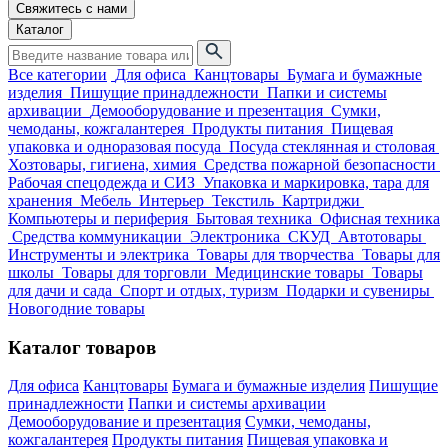
Свяжитесь с нами
Каталог
Все категории
Для офиса
Канцтовары
Бумага и бумажные
изделия
Пишущие принадлежности
Папки и системы
архивации
Демооборудование и презентация
Сумки,
чемоданы, кожгалантерея
Продукты питания
Пищевая
упаковка и одноразовая посуда
Посуда стеклянная и столовая
Хозтовары, гигиена, химия
Средства пожарной безопасности
Рабочая спецодежда и СИЗ
Упаковка и маркировка, тара для
хранения
Мебель
Интерьер
Текстиль
Картриджи
Компьютеры и периферия
Бытовая техника
Офисная техника
Средства коммуникации
Электроника
СКУД
Автотовары
Инструменты и электрика
Товары для творчества
Товары для
школы
Товары для торговли
Медицинские товары
Товары
для дачи и сада
Спорт и отдых, туризм
Подарки и сувениры
Новогодние товары
Каталог товаров
Для офиса
Канцтовары
Бумага и бумажные изделия
Пишущие
принадлежности
Папки и системы архивации
Демооборудование и презентация
Сумки, чемоданы,
кожгалантерея
Продукты питания
Пищевая упаковка и