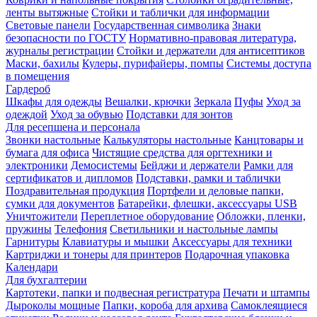
ленты вытяжные
Стойки и таблички для информации
Световые панели
Государственная символика
Знаки
безопасности по ГОСТУ
Нормативно-правовая литература,
журналы регистрации
Стойки и держатели для антисептиков
Маски, бахилы
Кулеры, пурифайеры, помпы
Системы доступа
в помещения
Гардероб
Шкафы для одежды
Вешалки, крючки
Зеркала
Пуфы
Уход за
одеждой
Уход за обувью
Подставки для зонтов
Для ресепшена и персонала
Звонки настольные
Калькуляторы настольные
Канцтовары и
бумага для офиса
Чистящие средства для оргтехники и
электроники
Демосистемы
Бейджи и держатели
Рамки для
сертификатов и дипломов
Подставки, рамки и таблички
Поздравительная продукция
Портфели и деловые папки,
сумки для документов
Батарейки, флешки, аксессуары USB
Уничтожители
Переплетное оборудование
Обложки, пленки,
пружины
Телефония
Светильники и настольные лампы
Гарнитуры
Клавиатуры и мышки
Аксессуары для техники
Картриджи и тонеры для принтеров
Подарочная упаковка
Календари
Для бухгалтерии
Картотеки, папки и подвесная регистратура
Печати и штампы
Дыроколы мощные
Папки, короба для архива
Самоклеящиеся