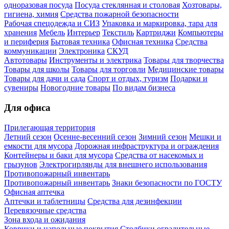
одноразовая посуда
Посуда стеклянная и столовая
Хозтовары,
гигиена, химия
Средства пожарной безопасности
Рабочая спецодежда и СИЗ
Упаковка и маркировка, тара для
хранения
Мебель
Интерьер
Текстиль
Картриджи
Компьютеры
и периферия
Бытовая техника
Офисная техника
Средства
коммуникации
Электроника
СКУД
Автотовары
Инструменты и электрика
Товары для творчества
Товары для школы
Товары для торговли
Медицинские товары
Товары для дачи и сада
Спорт и отдых, туризм
Подарки и
сувениры
Новогодние товары
По видам бизнеса
Для офиса
Прилегающая территория
Летний сезон
Осенне-весенний сезон
Зимний сезон
Мешки и
емкости для мусора
Дорожная инфраструктура и ограждения
Контейнеры и баки для мусора
Средства от насекомых и
грызунов
Электрогирлянды для внешнего использования
Противопожарный инвентарь
Противопожарный инвентарь
Знаки безопасности по ГОСТУ
Офисная аптечка
Аптечки и таблетницы
Средства для дезинфекции
Перевязочные средства
Зона входа и ожидания
Коврики и напольные покрытия
Столбики оградительные,