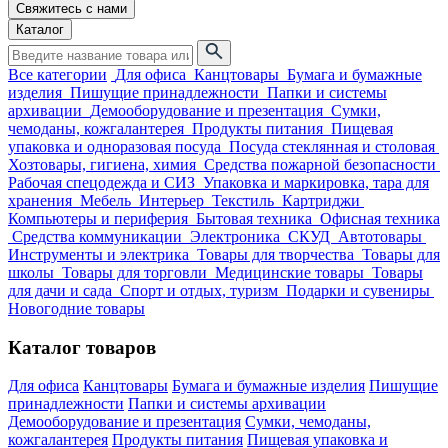
Свяжитесь с нами
Каталог
Все категории
Для офиса
Канцтовары
Бумага и бумажные
изделия
Пишущие принадлежности
Папки и системы
архивации
Демооборудование и презентация
Сумки,
чемоданы, кожгалантерея
Продукты питания
Пищевая
упаковка и одноразовая посуда
Посуда стеклянная и столовая
Хозтовары, гигиена, химия
Средства пожарной безопасности
Рабочая спецодежда и СИЗ
Упаковка и маркировка, тара для
хранения
Мебель
Интерьер
Текстиль
Картриджи
Компьютеры и периферия
Бытовая техника
Офисная техника
Средства коммуникации
Электроника
СКУД
Автотовары
Инструменты и электрика
Товары для творчества
Товары для
школы
Товары для торговли
Медицинские товары
Товары
для дачи и сада
Спорт и отдых, туризм
Подарки и сувениры
Новогодние товары
Каталог товаров
Для офиса
Канцтовары
Бумага и бумажные изделия
Пишущие
принадлежности
Папки и системы архивации
Демооборудование и презентация
Сумки, чемоданы,
кожгалантерея
Продукты питания
Пищевая упаковка и