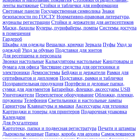
ленты вытяжные
Стойки и таблички для информации
Световые панели
Государственная символика
Знаки
безопасности по ГОСТУ
Нормативно-правовая литература,
журналы регистрации
Стойки и держатели для антисептиков
Маски, бахилы
Кулеры, пурифайеры, помпы
Системы доступа
в помещения
Гардероб
Шкафы для одежды
Вешалки, крючки
Зеркала
Пуфы
Уход за
одеждой
Уход за обувью
Подставки для зонтов
Для ресепшена и персонала
Звонки настольные
Калькуляторы настольные
Канцтовары и
бумага для офиса
Чистящие средства для оргтехники и
электроники
Демосистемы
Бейджи и держатели
Рамки для
сертификатов и дипломов
Подставки, рамки и таблички
Поздравительная продукция
Портфели и деловые папки,
сумки для документов
Батарейки, флешки, аксессуары USB
Уничтожители
Переплетное оборудование
Обложки, пленки,
пружины
Телефония
Светильники и настольные лампы
Гарнитуры
Клавиатуры и мышки
Аксессуары для техники
Картриджи и тонеры для принтеров
Подарочная упаковка
Календари
Для бухгалтерии
Картотеки, папки и подвесная регистратура
Печати и штампы
Дыроколы мощные
Папки, короба для архива
Самоклеящиеся