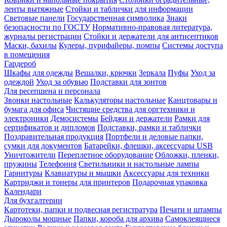
ленты вытяжные
Стойки и таблички для информации
Световые панели
Государственная символика
Знаки
безопасности по ГОСТУ
Нормативно-правовая литература,
журналы регистрации
Стойки и держатели для антисептиков
Маски, бахилы
Кулеры, пурифайеры, помпы
Системы доступа
в помещения
Гардероб
Шкафы для одежды
Вешалки, крючки
Зеркала
Пуфы
Уход за
одеждой
Уход за обувью
Подставки для зонтов
Для ресепшена и персонала
Звонки настольные
Калькуляторы настольные
Канцтовары и
бумага для офиса
Чистящие средства для оргтехники и
электроники
Демосистемы
Бейджи и держатели
Рамки для
сертификатов и дипломов
Подставки, рамки и таблички
Поздравительная продукция
Портфели и деловые папки,
сумки для документов
Батарейки, флешки, аксессуары USB
Уничтожители
Переплетное оборудование
Обложки, пленки,
пружины
Телефония
Светильники и настольные лампы
Гарнитуры
Клавиатуры и мышки
Аксессуары для техники
Картриджи и тонеры для принтеров
Подарочная упаковка
Календари
Для бухгалтерии
Картотеки, папки и подвесная регистратура
Печати и штампы
Дыроколы мощные
Папки, короба для архива
Самоклеящиеся