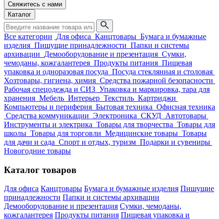
Свяжитесь с нами
Каталог
Все категории
Для офиса
Канцтовары
Бумага и бумажные
изделия
Пишущие принадлежности
Папки и системы
архивации
Демооборудование и презентация
Сумки,
чемоданы, кожгалантерея
Продукты питания
Пищевая
упаковка и одноразовая посуда
Посуда стеклянная и столовая
Хозтовары, гигиена, химия
Средства пожарной безопасности
Рабочая спецодежда и СИЗ
Упаковка и маркировка, тара для
хранения
Мебель
Интерьер
Текстиль
Картриджи
Компьютеры и периферия
Бытовая техника
Офисная техника
Средства коммуникации
Электроника
СКУД
Автотовары
Инструменты и электрика
Товары для творчества
Товары для
школы
Товары для торговли
Медицинские товары
Товары
для дачи и сада
Спорт и отдых, туризм
Подарки и сувениры
Новогодние товары
Каталог товаров
Для офиса
Канцтовары
Бумага и бумажные изделия
Пишущие
принадлежности
Папки и системы архивации
Демооборудование и презентация
Сумки, чемоданы,
кожгалантерея
Продукты питания
Пищевая упаковка и