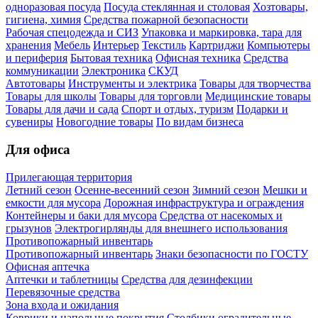
одноразовая посуда
Посуда стеклянная и столовая
Хозтовары,
гигиена, химия
Средства пожарной безопасности
Рабочая спецодежда и СИЗ
Упаковка и маркировка, тара для
хранения
Мебель
Интерьер
Текстиль
Картриджи
Компьютеры
и периферия
Бытовая техника
Офисная техника
Средства
коммуникации
Электроника
СКУД
Автотовары
Инструменты и электрика
Товары для творчества
Товары для школы
Товары для торговли
Медицинские товары
Товары для дачи и сада
Спорт и отдых, туризм
Подарки и
сувениры
Новогодние товары
По видам бизнеса
Для офиса
Прилегающая территория
Летний сезон
Осенне-весенний сезон
Зимний сезон
Мешки и
емкости для мусора
Дорожная инфраструктура и ограждения
Контейнеры и баки для мусора
Средства от насекомых и
грызунов
Электрогирлянды для внешнего использования
Противопожарный инвентарь
Противопожарный инвентарь
Знаки безопасности по ГОСТУ
Офисная аптечка
Аптечки и таблетницы
Средства для дезинфекции
Перевязочные средства
Зона входа и ожидания
Коврики и напольные покрытия
Столбики оградительные,