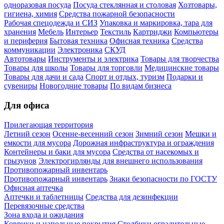
одноразовая посуда
Посуда стеклянная и столовая
Хозтовары,
гигиена, химия
Средства пожарной безопасности
Рабочая спецодежда и СИЗ
Упаковка и маркировка, тара для
хранения
Мебель
Интерьер
Текстиль
Картриджи
Компьютеры
и периферия
Бытовая техника
Офисная техника
Средства
коммуникации
Электроника
СКУД
Автотовары
Инструменты и электрика
Товары для творчества
Товары для школы
Товары для торговли
Медицинские товары
Товары для дачи и сада
Спорт и отдых, туризм
Подарки и
сувениры
Новогодние товары
По видам бизнеса
Для офиса
Прилегающая территория
Летний сезон
Осенне-весенний сезон
Зимний сезон
Мешки и
емкости для мусора
Дорожная инфраструктура и ограждения
Контейнеры и баки для мусора
Средства от насекомых и
грызунов
Электрогирлянды для внешнего использования
Противопожарный инвентарь
Противопожарный инвентарь
Знаки безопасности по ГОСТУ
Офисная аптечка
Аптечки и таблетницы
Средства для дезинфекции
Перевязочные средства
Зона входа и ожидания
Коврики и напольные покрытия
Столбики оградительные,