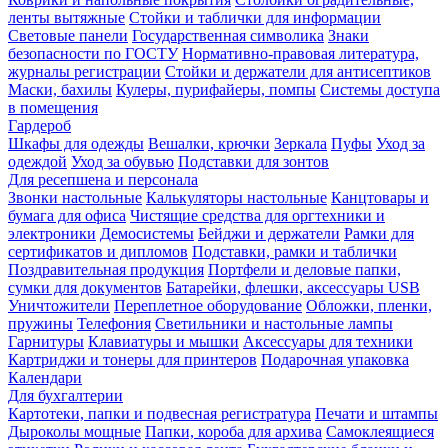
ленты вытяжные
Стойки и таблички для информации
Световые панели
Государственная символика
Знаки
безопасности по ГОСТУ
Нормативно-правовая литература,
журналы регистрации
Стойки и держатели для антисептиков
Маски, бахилы
Кулеры, пурифайеры, помпы
Системы доступа
в помещения
Гардероб
Шкафы для одежды
Вешалки, крючки
Зеркала
Пуфы
Уход за
одеждой
Уход за обувью
Подставки для зонтов
Для ресепшена и персонала
Звонки настольные
Калькуляторы настольные
Канцтовары и
бумага для офиса
Чистящие средства для оргтехники и
электроники
Демосистемы
Бейджи и держатели
Рамки для
сертификатов и дипломов
Подставки, рамки и таблички
Поздравительная продукция
Портфели и деловые папки,
сумки для документов
Батарейки, флешки, аксессуары USB
Уничтожители
Переплетное оборудование
Обложки, пленки,
пружины
Телефония
Светильники и настольные лампы
Гарнитуры
Клавиатуры и мышки
Аксессуары для техники
Картриджи и тонеры для принтеров
Подарочная упаковка
Календари
Для бухгалтерии
Картотеки, папки и подвесная регистратура
Печати и штампы
Дыроколы мощные
Папки, короба для архива
Самоклеящиеся