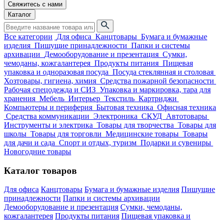
Свяжитесь с нами
Каталог
Все категории
Для офиса
Канцтовары
Бумага и бумажные
изделия
Пишущие принадлежности
Папки и системы
архивации
Демооборудование и презентация
Сумки,
чемоданы, кожгалантерея
Продукты питания
Пищевая
упаковка и одноразовая посуда
Посуда стеклянная и столовая
Хозтовары, гигиена, химия
Средства пожарной безопасности
Рабочая спецодежда и СИЗ
Упаковка и маркировка, тара для
хранения
Мебель
Интерьер
Текстиль
Картриджи
Компьютеры и периферия
Бытовая техника
Офисная техника
Средства коммуникации
Электроника
СКУД
Автотовары
Инструменты и электрика
Товары для творчества
Товары для
школы
Товары для торговли
Медицинские товары
Товары
для дачи и сада
Спорт и отдых, туризм
Подарки и сувениры
Новогодние товары
Каталог товаров
Для офиса
Канцтовары
Бумага и бумажные изделия
Пишущие
принадлежности
Папки и системы архивации
Демооборудование и презентация
Сумки, чемоданы,
кожгалантерея
Продукты питания
Пищевая упаковка и