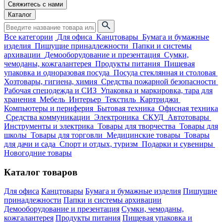
Свяжитесь с нами
Каталог
Все категории
Для офиса
Канцтовары
Бумага и бумажные
изделия
Пишущие принадлежности
Папки и системы
архивации
Демооборудование и презентация
Сумки,
чемоданы, кожгалантерея
Продукты питания
Пищевая
упаковка и одноразовая посуда
Посуда стеклянная и столовая
Хозтовары, гигиена, химия
Средства пожарной безопасности
Рабочая спецодежда и СИЗ
Упаковка и маркировка, тара для
хранения
Мебель
Интерьер
Текстиль
Картриджи
Компьютеры и периферия
Бытовая техника
Офисная техника
Средства коммуникации
Электроника
СКУД
Автотовары
Инструменты и электрика
Товары для творчества
Товары для
школы
Товары для торговли
Медицинские товары
Товары
для дачи и сада
Спорт и отдых, туризм
Подарки и сувениры
Новогодние товары
Каталог товаров
Для офиса
Канцтовары
Бумага и бумажные изделия
Пишущие
принадлежности
Папки и системы архивации
Демооборудование и презентация
Сумки, чемоданы,
кожгалантерея
Продукты питания
Пищевая упаковка и