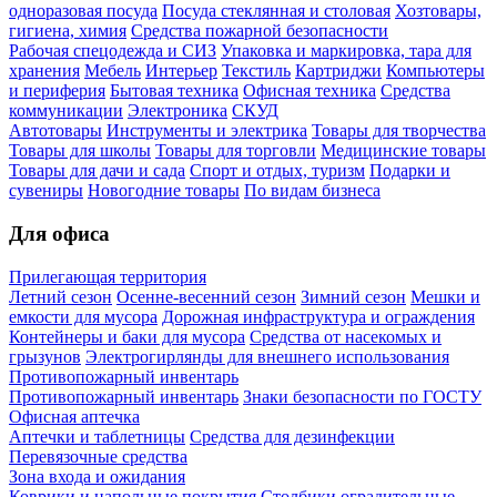
одноразовая посуда
Посуда стеклянная и столовая
Хозтовары,
гигиена, химия
Средства пожарной безопасности
Рабочая спецодежда и СИЗ
Упаковка и маркировка, тара для
хранения
Мебель
Интерьер
Текстиль
Картриджи
Компьютеры
и периферия
Бытовая техника
Офисная техника
Средства
коммуникации
Электроника
СКУД
Автотовары
Инструменты и электрика
Товары для творчества
Товары для школы
Товары для торговли
Медицинские товары
Товары для дачи и сада
Спорт и отдых, туризм
Подарки и
сувениры
Новогодние товары
По видам бизнеса
Для офиса
Прилегающая территория
Летний сезон
Осенне-весенний сезон
Зимний сезон
Мешки и
емкости для мусора
Дорожная инфраструктура и ограждения
Контейнеры и баки для мусора
Средства от насекомых и
грызунов
Электрогирлянды для внешнего использования
Противопожарный инвентарь
Противопожарный инвентарь
Знаки безопасности по ГОСТУ
Офисная аптечка
Аптечки и таблетницы
Средства для дезинфекции
Перевязочные средства
Зона входа и ожидания
Коврики и напольные покрытия
Столбики оградительные,