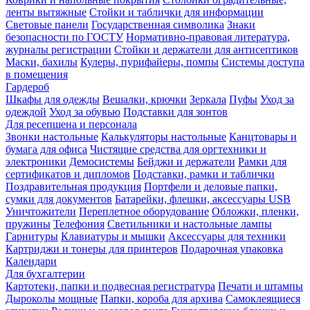
ленты вытяжные
Стойки и таблички для информации
Световые панели
Государственная символика
Знаки
безопасности по ГОСТУ
Нормативно-правовая литература,
журналы регистрации
Стойки и держатели для антисептиков
Маски, бахилы
Кулеры, пурифайеры, помпы
Системы доступа
в помещения
Гардероб
Шкафы для одежды
Вешалки, крючки
Зеркала
Пуфы
Уход за
одеждой
Уход за обувью
Подставки для зонтов
Для ресепшена и персонала
Звонки настольные
Калькуляторы настольные
Канцтовары и
бумага для офиса
Чистящие средства для оргтехники и
электроники
Демосистемы
Бейджи и держатели
Рамки для
сертификатов и дипломов
Подставки, рамки и таблички
Поздравительная продукция
Портфели и деловые папки,
сумки для документов
Батарейки, флешки, аксессуары USB
Уничтожители
Переплетное оборудование
Обложки, пленки,
пружины
Телефония
Светильники и настольные лампы
Гарнитуры
Клавиатуры и мышки
Аксессуары для техники
Картриджи и тонеры для принтеров
Подарочная упаковка
Календари
Для бухгалтерии
Картотеки, папки и подвесная регистратура
Печати и штампы
Дыроколы мощные
Папки, короба для архива
Самоклеящиеся