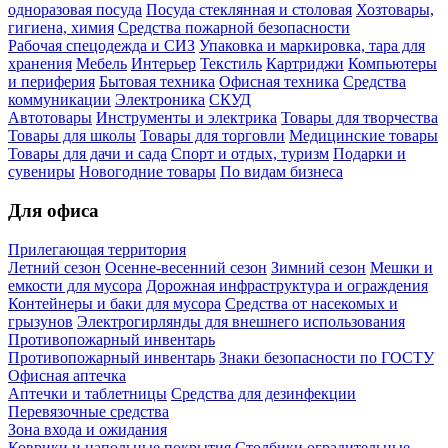
одноразовая посуда
Посуда стеклянная и столовая
Хозтовары,
гигиена, химия
Средства пожарной безопасности
Рабочая спецодежда и СИЗ
Упаковка и маркировка, тара для
хранения
Мебель
Интерьер
Текстиль
Картриджи
Компьютеры
и периферия
Бытовая техника
Офисная техника
Средства
коммуникации
Электроника
СКУД
Автотовары
Инструменты и электрика
Товары для творчества
Товары для школы
Товары для торговли
Медицинские товары
Товары для дачи и сада
Спорт и отдых, туризм
Подарки и
сувениры
Новогодние товары
По видам бизнеса
Для офиса
Прилегающая территория
Летний сезон
Осенне-весенний сезон
Зимний сезон
Мешки и
емкости для мусора
Дорожная инфраструктура и ограждения
Контейнеры и баки для мусора
Средства от насекомых и
грызунов
Электрогирлянды для внешнего использования
Противопожарный инвентарь
Противопожарный инвентарь
Знаки безопасности по ГОСТУ
Офисная аптечка
Аптечки и таблетницы
Средства для дезинфекции
Перевязочные средства
Зона входа и ожидания
Коврики и напольные покрытия
Столбики оградительные,