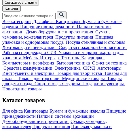
Свяжитесь с нами
Каталог
Все категории
Для офиса
Канцтовары
Бумага и бумажные
изделия
Пишущие принадлежности
Папки и системы
архивации
Демооборудование и презентация
Сумки,
чемоданы, кожгалантерея
Продукты питания
Пищевая
упаковка и одноразовая посуда
Посуда стеклянная и столовая
Хозтовары, гигиена, химия
Средства пожарной безопасности
Рабочая спецодежда и СИЗ
Упаковка и маркировка, тара для
хранения
Мебель
Интерьер
Текстиль
Картриджи
Компьютеры и периферия
Бытовая техника
Офисная техника
Средства коммуникации
Электроника
СКУД
Автотовары
Инструменты и электрика
Товары для творчества
Товары для
школы
Товары для торговли
Медицинские товары
Товары
для дачи и сада
Спорт и отдых, туризм
Подарки и сувениры
Новогодние товары
Каталог товаров
Для офиса
Канцтовары
Бумага и бумажные изделия
Пишущие
принадлежности
Папки и системы архивации
Демооборудование и презентация
Сумки, чемоданы,
кожгалантерея
Продукты питания
Пищевая упаковка и