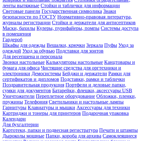
ленты вытяжные
Стойки и таблички для информации
Световые панели
Государственная символика
Знаки
безопасности по ГОСТУ
Нормативно-правовая литература,
журналы регистрации
Стойки и держатели для антисептиков
Маски, бахилы
Кулеры, пурифайеры, помпы
Системы доступа
в помещения
Гардероб
Шкафы для одежды
Вешалки, крючки
Зеркала
Пуфы
Уход за
одеждой
Уход за обувью
Подставки для зонтов
Для ресепшена и персонала
Звонки настольные
Калькуляторы настольные
Канцтовары и
бумага для офиса
Чистящие средства для оргтехники и
электроники
Демосистемы
Бейджи и держатели
Рамки для
сертификатов и дипломов
Подставки, рамки и таблички
Поздравительная продукция
Портфели и деловые папки,
сумки для документов
Батарейки, флешки, аксессуары USB
Уничтожители
Переплетное оборудование
Обложки, пленки,
пружины
Телефония
Светильники и настольные лампы
Гарнитуры
Клавиатуры и мышки
Аксессуары для техники
Картриджи и тонеры для принтеров
Подарочная упаковка
Календари
Для бухгалтерии
Картотеки, папки и подвесная регистратура
Печати и штампы
Дыроколы мощные
Папки, короба для архива
Самоклеящиеся