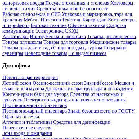
одноразовая посуда
Посуда стеклянная и столовая
Хозтовары,
гигиена, химия
Средства пожарной безопасности
Рабочая спецодежда и СИЗ
Упаковка и маркировка, тара для
хранения
Мебель
Интерьер
Текстиль
Картриджи
Компьютеры
и периферия
Бытовая техника
Офисная техника
Средства
коммуникации
Электроника
СКУД
Автотовары
Инструменты и электрика
Товары для творчества
Товары для школы
Товары для торговли
Медицинские товары
Товары для дачи и сада
Спорт и отдых, туризм
Подарки и
сувениры
Новогодние товары
По видам бизнеса
Для офиса
Прилегающая территория
Летний сезон
Осенне-весенний сезон
Зимний сезон
Мешки и
емкости для мусора
Дорожная инфраструктура и ограждения
Контейнеры и баки для мусора
Средства от насекомых и
грызунов
Электрогирлянды для внешнего использования
Противопожарный инвентарь
Противопожарный инвентарь
Знаки безопасности по ГОСТУ
Офисная аптечка
Аптечки и таблетницы
Средства для дезинфекции
Перевязочные средства
Зона входа и ожидания
Коврики и напольные покрытия
Столбики оградительные,