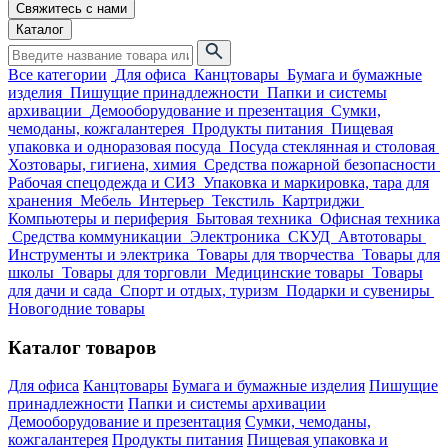
Свяжитесь с нами
Каталог
Все категории
Для офиса
Канцтовары
Бумага и бумажные
изделия
Пишущие принадлежности
Папки и системы
архивации
Демооборудование и презентация
Сумки,
чемоданы, кожгалантерея
Продукты питания
Пищевая
упаковка и одноразовая посуда
Посуда стеклянная и столовая
Хозтовары, гигиена, химия
Средства пожарной безопасности
Рабочая спецодежда и СИЗ
Упаковка и маркировка, тара для
хранения
Мебель
Интерьер
Текстиль
Картриджи
Компьютеры и периферия
Бытовая техника
Офисная техника
Средства коммуникации
Электроника
СКУД
Автотовары
Инструменты и электрика
Товары для творчества
Товары для
школы
Товары для торговли
Медицинские товары
Товары
для дачи и сада
Спорт и отдых, туризм
Подарки и сувениры
Новогодние товары
Каталог товаров
Для офиса
Канцтовары
Бумага и бумажные изделия
Пишущие
принадлежности
Папки и системы архивации
Демооборудование и презентация
Сумки, чемоданы,
кожгалантерея
Продукты питания
Пищевая упаковка и