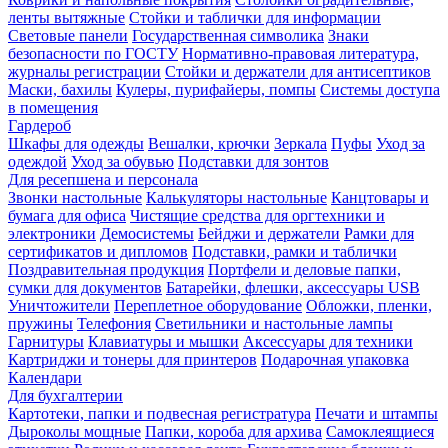
ленты вытяжные
Стойки и таблички для информации
Световые панели
Государственная символика
Знаки
безопасности по ГОСТУ
Нормативно-правовая литература,
журналы регистрации
Стойки и держатели для антисептиков
Маски, бахилы
Кулеры, пурифайеры, помпы
Системы доступа
в помещения
Гардероб
Шкафы для одежды
Вешалки, крючки
Зеркала
Пуфы
Уход за
одеждой
Уход за обувью
Подставки для зонтов
Для ресепшена и персонала
Звонки настольные
Калькуляторы настольные
Канцтовары и
бумага для офиса
Чистящие средства для оргтехники и
электроники
Демосистемы
Бейджи и держатели
Рамки для
сертификатов и дипломов
Подставки, рамки и таблички
Поздравительная продукция
Портфели и деловые папки,
сумки для документов
Батарейки, флешки, аксессуары USB
Уничтожители
Переплетное оборудование
Обложки, пленки,
пружины
Телефония
Светильники и настольные лампы
Гарнитуры
Клавиатуры и мышки
Аксессуары для техники
Картриджи и тонеры для принтеров
Подарочная упаковка
Календари
Для бухгалтерии
Картотеки, папки и подвесная регистратура
Печати и штампы
Дыроколы мощные
Папки, короба для архива
Самоклеящиеся