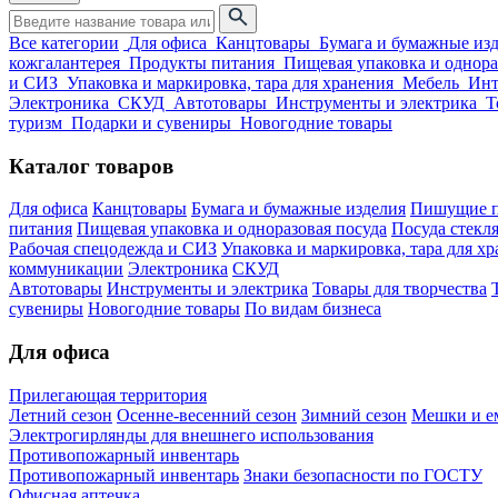
Все категории
Для офиса
Канцтовары
Бумага и бумажные из
кожгалантерея
Продукты питания
Пищевая упаковка и однора
и СИЗ
Упаковка и маркировка, тара для хранения
Мебель
Инт
Электроника
СКУД
Автотовары
Инструменты и электрика
Т
туризм
Подарки и сувениры
Новогодние товары
Каталог товаров
Для офиса
Канцтовары
Бумага и бумажные изделия
Пишущие п
питания
Пищевая упаковка и одноразовая посуда
Посуда стекля
Рабочая спецодежда и СИЗ
Упаковка и маркировка, тара для х
коммуникации
Электроника
СКУД
Автотовары
Инструменты и электрика
Товары для творчества
сувениры
Новогодние товары
По видам бизнеса
Для офиса
Прилегающая территория
Летний сезон
Осенне-весенний сезон
Зимний сезон
Мешки и ем
Электрогирлянды для внешнего использования
Противопожарный инвентарь
Противопожарный инвентарь
Знаки безопасности по ГОСТУ
Офисная аптечка