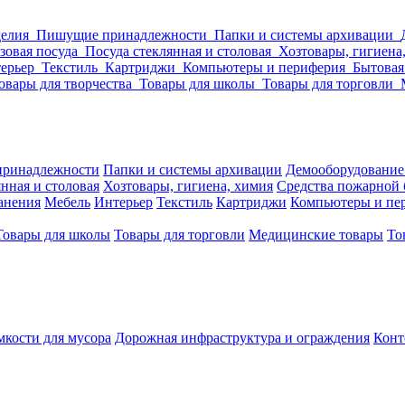
делия
Пишущие принадлежности
Папки и системы архивации
зовая посуда
Посуда стеклянная и столовая
Хозтовары, гигиена
ерьер
Текстиль
Картриджи
Компьютеры и периферия
Бытовая
овары для творчества
Товары для школы
Товары для торговли
ринадлежности
Папки и системы архивации
Демооборудование
нная и столовая
Хозтовары, гигиена, химия
Средства пожарной 
ранения
Мебель
Интерьер
Текстиль
Картриджи
Компьютеры и пе
Товары для школы
Товары для торговли
Медицинские товары
То
кости для мусора
Дорожная инфраструктура и ограждения
Конт