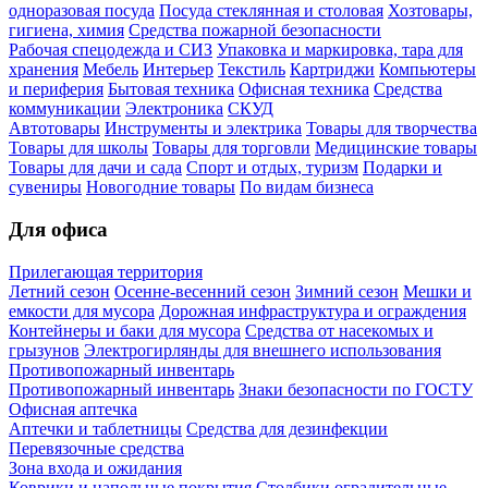
одноразовая посуда
Посуда стеклянная и столовая
Хозтовары,
гигиена, химия
Средства пожарной безопасности
Рабочая спецодежда и СИЗ
Упаковка и маркировка, тара для
хранения
Мебель
Интерьер
Текстиль
Картриджи
Компьютеры
и периферия
Бытовая техника
Офисная техника
Средства
коммуникации
Электроника
СКУД
Автотовары
Инструменты и электрика
Товары для творчества
Товары для школы
Товары для торговли
Медицинские товары
Товары для дачи и сада
Спорт и отдых, туризм
Подарки и
сувениры
Новогодние товары
По видам бизнеса
Для офиса
Прилегающая территория
Летний сезон
Осенне-весенний сезон
Зимний сезон
Мешки и
емкости для мусора
Дорожная инфраструктура и ограждения
Контейнеры и баки для мусора
Средства от насекомых и
грызунов
Электрогирлянды для внешнего использования
Противопожарный инвентарь
Противопожарный инвентарь
Знаки безопасности по ГОСТУ
Офисная аптечка
Аптечки и таблетницы
Средства для дезинфекции
Перевязочные средства
Зона входа и ожидания
Коврики и напольные покрытия
Столбики оградительные,