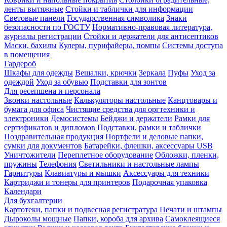
ленты вытяжные
Стойки и таблички для информации
Световые панели
Государственная символика
Знаки
безопасности по ГОСТУ
Нормативно-правовая литература,
журналы регистрации
Стойки и держатели для антисептиков
Маски, бахилы
Кулеры, пурифайеры, помпы
Системы доступа
в помещения
Гардероб
Шкафы для одежды
Вешалки, крючки
Зеркала
Пуфы
Уход за
одеждой
Уход за обувью
Подставки для зонтов
Для ресепшена и персонала
Звонки настольные
Калькуляторы настольные
Канцтовары и
бумага для офиса
Чистящие средства для оргтехники и
электроники
Демосистемы
Бейджи и держатели
Рамки для
сертификатов и дипломов
Подставки, рамки и таблички
Поздравительная продукция
Портфели и деловые папки,
сумки для документов
Батарейки, флешки, аксессуары USB
Уничтожители
Переплетное оборудование
Обложки, пленки,
пружины
Телефония
Светильники и настольные лампы
Гарнитуры
Клавиатуры и мышки
Аксессуары для техники
Картриджи и тонеры для принтеров
Подарочная упаковка
Календари
Для бухгалтерии
Картотеки, папки и подвесная регистратура
Печати и штампы
Дыроколы мощные
Папки, короба для архива
Самоклеящиеся