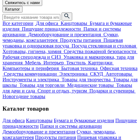
Свяжитесь с нами
Каталог
Все категории
Для офиса
Канцтовары
Бумага и бумажные
изделия
Пишущие принадлежности
Папки и системы
архивации
Демооборудование и презентация
Сумки,
чемоданы, кожгалантерея
Продукты питания
Пищевая
упаковка и одноразовая посуда
Посуда стеклянная и столовая
Хозтовары, гигиена, химия
Средства пожарной безопасности
Рабочая спецодежда и СИЗ
Упаковка и маркировка, тара для
хранения
Мебель
Интерьер
Текстиль
Картриджи
Компьютеры и периферия
Бытовая техника
Офисная техника
Средства коммуникации
Электроника
СКУД
Автотовары
Инструменты и электрика
Товары для творчества
Товары для
школы
Товары для торговли
Медицинские товары
Товары
для дачи и сада
Спорт и отдых, туризм
Подарки и сувениры
Новогодние товары
Каталог товаров
Для офиса
Канцтовары
Бумага и бумажные изделия
Пишущие
принадлежности
Папки и системы архивации
Демооборудование и презентация
Сумки, чемоданы,
кожгалантерея
Продукты питания
Пищевая упаковка и