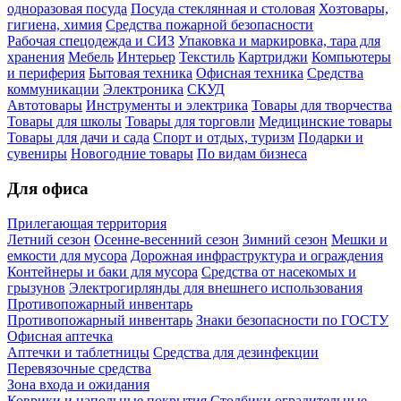
одноразовая посуда
Посуда стеклянная и столовая
Хозтовары,
гигиена, химия
Средства пожарной безопасности
Рабочая спецодежда и СИЗ
Упаковка и маркировка, тара для
хранения
Мебель
Интерьер
Текстиль
Картриджи
Компьютеры
и периферия
Бытовая техника
Офисная техника
Средства
коммуникации
Электроника
СКУД
Автотовары
Инструменты и электрика
Товары для творчества
Товары для школы
Товары для торговли
Медицинские товары
Товары для дачи и сада
Спорт и отдых, туризм
Подарки и
сувениры
Новогодние товары
По видам бизнеса
Для офиса
Прилегающая территория
Летний сезон
Осенне-весенний сезон
Зимний сезон
Мешки и
емкости для мусора
Дорожная инфраструктура и ограждения
Контейнеры и баки для мусора
Средства от насекомых и
грызунов
Электрогирлянды для внешнего использования
Противопожарный инвентарь
Противопожарный инвентарь
Знаки безопасности по ГОСТУ
Офисная аптечка
Аптечки и таблетницы
Средства для дезинфекции
Перевязочные средства
Зона входа и ожидания
Коврики и напольные покрытия
Столбики оградительные,