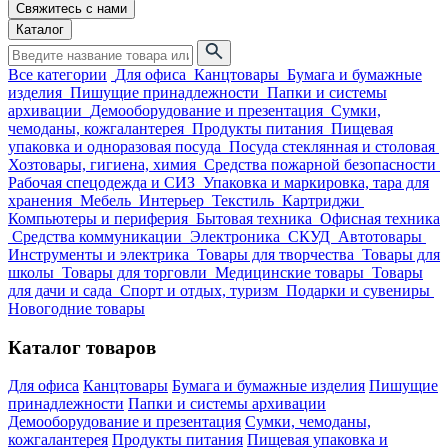
Свяжитесь с нами
Каталог
Все категории
Для офиса
Канцтовары
Бумага и бумажные
изделия
Пишущие принадлежности
Папки и системы
архивации
Демооборудование и презентация
Сумки,
чемоданы, кожгалантерея
Продукты питания
Пищевая
упаковка и одноразовая посуда
Посуда стеклянная и столовая
Хозтовары, гигиена, химия
Средства пожарной безопасности
Рабочая спецодежда и СИЗ
Упаковка и маркировка, тара для
хранения
Мебель
Интерьер
Текстиль
Картриджи
Компьютеры и периферия
Бытовая техника
Офисная техника
Средства коммуникации
Электроника
СКУД
Автотовары
Инструменты и электрика
Товары для творчества
Товары для
школы
Товары для торговли
Медицинские товары
Товары
для дачи и сада
Спорт и отдых, туризм
Подарки и сувениры
Новогодние товары
Каталог товаров
Для офиса
Канцтовары
Бумага и бумажные изделия
Пишущие
принадлежности
Папки и системы архивации
Демооборудование и презентация
Сумки, чемоданы,
кожгалантерея
Продукты питания
Пищевая упаковка и