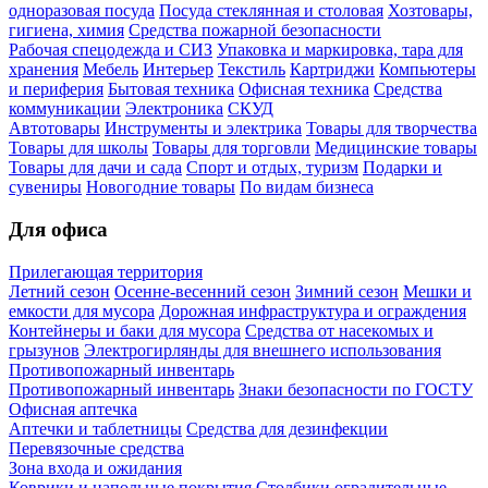
одноразовая посуда
Посуда стеклянная и столовая
Хозтовары,
гигиена, химия
Средства пожарной безопасности
Рабочая спецодежда и СИЗ
Упаковка и маркировка, тара для
хранения
Мебель
Интерьер
Текстиль
Картриджи
Компьютеры
и периферия
Бытовая техника
Офисная техника
Средства
коммуникации
Электроника
СКУД
Автотовары
Инструменты и электрика
Товары для творчества
Товары для школы
Товары для торговли
Медицинские товары
Товары для дачи и сада
Спорт и отдых, туризм
Подарки и
сувениры
Новогодние товары
По видам бизнеса
Для офиса
Прилегающая территория
Летний сезон
Осенне-весенний сезон
Зимний сезон
Мешки и
емкости для мусора
Дорожная инфраструктура и ограждения
Контейнеры и баки для мусора
Средства от насекомых и
грызунов
Электрогирлянды для внешнего использования
Противопожарный инвентарь
Противопожарный инвентарь
Знаки безопасности по ГОСТУ
Офисная аптечка
Аптечки и таблетницы
Средства для дезинфекции
Перевязочные средства
Зона входа и ожидания
Коврики и напольные покрытия
Столбики оградительные,