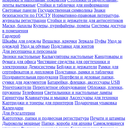
ленты вытяжные
Стойки и таблички для информации
Световые панели
Государственная символика
Знаки
безопасности по ГОСТУ
Нормативно-правовая литература,
журналы регистрации
Стойки и держатели для антисептиков
Маски, бахилы
Кулеры, пурифайеры, помпы
Системы доступа
в помещения
Гардероб
Шкафы для одежды
Вешалки, крючки
Зеркала
Пуфы
Уход за
одеждой
Уход за обувью
Подставки для зонтов
Для ресепшена и персонала
Звонки настольные
Калькуляторы настольные
Канцтовары и
бумага для офиса
Чистящие средства для оргтехники и
электроники
Демосистемы
Бейджи и держатели
Рамки для
сертификатов и дипломов
Подставки, рамки и таблички
Поздравительная продукция
Портфели и деловые папки,
сумки для документов
Батарейки, флешки, аксессуары USB
Уничтожители
Переплетное оборудование
Обложки, пленки,
пружины
Телефония
Светильники и настольные лампы
Гарнитуры
Клавиатуры и мышки
Аксессуары для техники
Картриджи и тонеры для принтеров
Подарочная упаковка
Календари
Для бухгалтерии
Картотеки, папки и подвесная регистратура
Печати и штампы
Дыроколы мощные
Папки, короба для архива
Самоклеящиеся