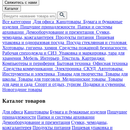
Свяжитесь с нами
Каталог
Все категории
Для офиса
Канцтовары
Бумага и бумажные
изделия
Пишущие принадлежности
Папки и системы
архивации
Демооборудование и презентация
Сумки,
чемоданы, кожгалантерея
Продукты питания
Пищевая
упаковка и одноразовая посуда
Посуда стеклянная и столовая
Хозтовары, гигиена, химия
Средства пожарной безопасности
Рабочая спецодежда и СИЗ
Упаковка и маркировка, тара для
хранения
Мебель
Интерьер
Текстиль
Картриджи
Компьютеры и периферия
Бытовая техника
Офисная техника
Средства коммуникации
Электроника
СКУД
Автотовары
Инструменты и электрика
Товары для творчества
Товары для
школы
Товары для торговли
Медицинские товары
Товары
для дачи и сада
Спорт и отдых, туризм
Подарки и сувениры
Новогодние товары
Каталог товаров
Для офиса
Канцтовары
Бумага и бумажные изделия
Пишущие
принадлежности
Папки и системы архивации
Демооборудование и презентация
Сумки, чемоданы,
кожгалантерея
Продукты питания
Пищевая упаковка и