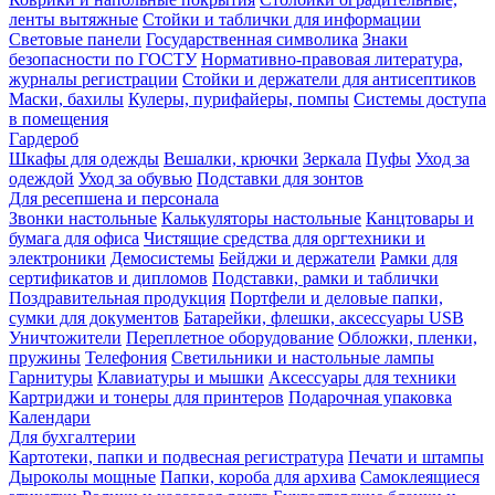
ленты вытяжные
Стойки и таблички для информации
Световые панели
Государственная символика
Знаки
безопасности по ГОСТУ
Нормативно-правовая литература,
журналы регистрации
Стойки и держатели для антисептиков
Маски, бахилы
Кулеры, пурифайеры, помпы
Системы доступа
в помещения
Гардероб
Шкафы для одежды
Вешалки, крючки
Зеркала
Пуфы
Уход за
одеждой
Уход за обувью
Подставки для зонтов
Для ресепшена и персонала
Звонки настольные
Калькуляторы настольные
Канцтовары и
бумага для офиса
Чистящие средства для оргтехники и
электроники
Демосистемы
Бейджи и держатели
Рамки для
сертификатов и дипломов
Подставки, рамки и таблички
Поздравительная продукция
Портфели и деловые папки,
сумки для документов
Батарейки, флешки, аксессуары USB
Уничтожители
Переплетное оборудование
Обложки, пленки,
пружины
Телефония
Светильники и настольные лампы
Гарнитуры
Клавиатуры и мышки
Аксессуары для техники
Картриджи и тонеры для принтеров
Подарочная упаковка
Календари
Для бухгалтерии
Картотеки, папки и подвесная регистратура
Печати и штампы
Дыроколы мощные
Папки, короба для архива
Самоклеящиеся