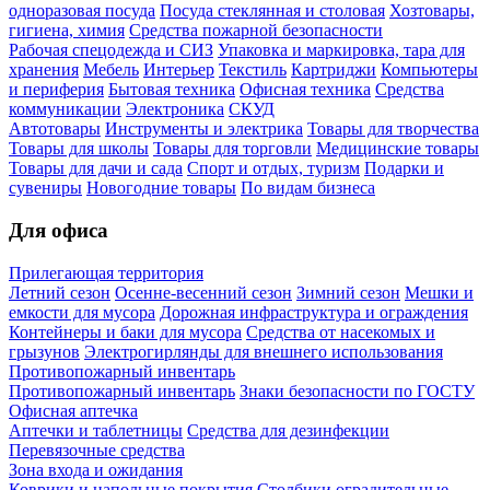
одноразовая посуда
Посуда стеклянная и столовая
Хозтовары,
гигиена, химия
Средства пожарной безопасности
Рабочая спецодежда и СИЗ
Упаковка и маркировка, тара для
хранения
Мебель
Интерьер
Текстиль
Картриджи
Компьютеры
и периферия
Бытовая техника
Офисная техника
Средства
коммуникации
Электроника
СКУД
Автотовары
Инструменты и электрика
Товары для творчества
Товары для школы
Товары для торговли
Медицинские товары
Товары для дачи и сада
Спорт и отдых, туризм
Подарки и
сувениры
Новогодние товары
По видам бизнеса
Для офиса
Прилегающая территория
Летний сезон
Осенне-весенний сезон
Зимний сезон
Мешки и
емкости для мусора
Дорожная инфраструктура и ограждения
Контейнеры и баки для мусора
Средства от насекомых и
грызунов
Электрогирлянды для внешнего использования
Противопожарный инвентарь
Противопожарный инвентарь
Знаки безопасности по ГОСТУ
Офисная аптечка
Аптечки и таблетницы
Средства для дезинфекции
Перевязочные средства
Зона входа и ожидания
Коврики и напольные покрытия
Столбики оградительные,