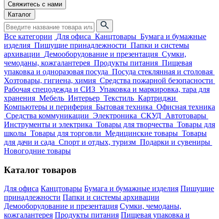
Свяжитесь с нами
Каталог
Все категории
Для офиса
Канцтовары
Бумага и бумажные
изделия
Пишущие принадлежности
Папки и системы
архивации
Демооборудование и презентация
Сумки,
чемоданы, кожгалантерея
Продукты питания
Пищевая
упаковка и одноразовая посуда
Посуда стеклянная и столовая
Хозтовары, гигиена, химия
Средства пожарной безопасности
Рабочая спецодежда и СИЗ
Упаковка и маркировка, тара для
хранения
Мебель
Интерьер
Текстиль
Картриджи
Компьютеры и периферия
Бытовая техника
Офисная техника
Средства коммуникации
Электроника
СКУД
Автотовары
Инструменты и электрика
Товары для творчества
Товары для
школы
Товары для торговли
Медицинские товары
Товары
для дачи и сада
Спорт и отдых, туризм
Подарки и сувениры
Новогодние товары
Каталог товаров
Для офиса
Канцтовары
Бумага и бумажные изделия
Пишущие
принадлежности
Папки и системы архивации
Демооборудование и презентация
Сумки, чемоданы,
кожгалантерея
Продукты питания
Пищевая упаковка и