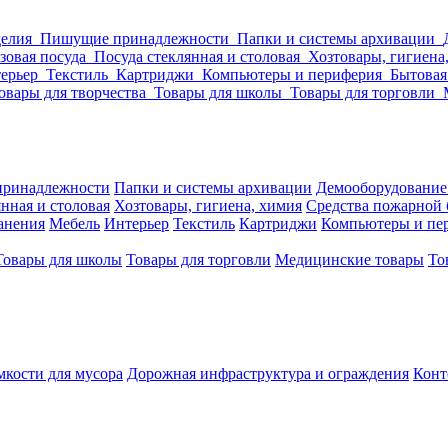
делия
Пишущие принадлежности
Папки и системы архивации
зовая посуда
Посуда стеклянная и столовая
Хозтовары, гигиена
ерьер
Текстиль
Картриджи
Компьютеры и периферия
Бытовая
овары для творчества
Товары для школы
Товары для торговли
ринадлежности
Папки и системы архивации
Демооборудование
нная и столовая
Хозтовары, гигиена, химия
Средства пожарной 
ранения
Мебель
Интерьер
Текстиль
Картриджи
Компьютеры и пе
Товары для школы
Товары для торговли
Медицинские товары
То
кости для мусора
Дорожная инфраструктура и ограждения
Конт