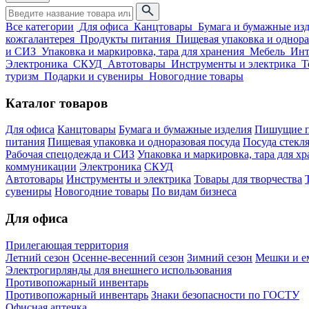
Все категории
Для офиса
Канцтовары
Бумага и бумажные из
кожгалантерея
Продукты питания
Пищевая упаковка и однора
и СИЗ
Упаковка и маркировка, тара для хранения
Мебель
Инт
Электроника
СКУД
Автотовары
Инструменты и электрика
Т
туризм
Подарки и сувениры
Новогодние товары
Каталог товаров
Для офиса
Канцтовары
Бумага и бумажные изделия
Пишущие п
питания
Пищевая упаковка и одноразовая посуда
Посуда стекля
Рабочая спецодежда и СИЗ
Упаковка и маркировка, тара для х
коммуникации
Электроника
СКУД
Автотовары
Инструменты и электрика
Товары для творчества
сувениры
Новогодние товары
По видам бизнеса
Для офиса
Прилегающая территория
Летний сезон
Осенне-весенний сезон
Зимний сезон
Мешки и ем
Электрогирлянды для внешнего использования
Противопожарный инвентарь
Противопожарный инвентарь
Знаки безопасности по ГОСТУ
Офисная аптечка