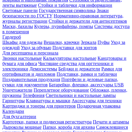
ленты вытяжные
Стойки и таблички для информации
Световые панели
Государственная символика
Знаки
безопасности по ГОСТУ
Нормативно-правовая литература,
журналы регистрации
Стойки и держатели для антисептиков
Маски, бахилы
Кулеры, пурифайеры, помпы
Системы доступа
в помещения
Гардероб
Шкафы для одежды
Вешалки, крючки
Зеркала
Пуфы
Уход за
одеждой
Уход за обувью
Подставки для зонтов
Для ресепшена и персонала
Звонки настольные
Калькуляторы настольные
Канцтовары и
бумага для офиса
Чистящие средства для оргтехники и
электроники
Демосистемы
Бейджи и держатели
Рамки для
сертификатов и дипломов
Подставки, рамки и таблички
Поздравительная продукция
Портфели и деловые папки,
сумки для документов
Батарейки, флешки, аксессуары USB
Уничтожители
Переплетное оборудование
Обложки, пленки,
пружины
Телефония
Светильники и настольные лампы
Гарнитуры
Клавиатуры и мышки
Аксессуары для техники
Картриджи и тонеры для принтеров
Подарочная упаковка
Календари
Для бухгалтерии
Картотеки, папки и подвесная регистратура
Печати и штампы
Дыроколы мощные
Папки, короба для архива
Самоклеящиеся