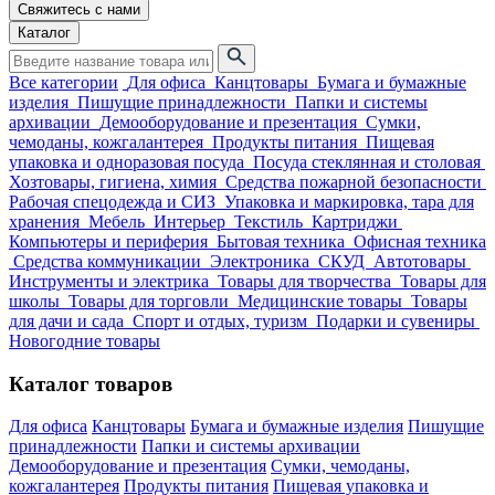
Свяжитесь с нами
Каталог
Все категории
Для офиса
Канцтовары
Бумага и бумажные
изделия
Пишущие принадлежности
Папки и системы
архивации
Демооборудование и презентация
Сумки,
чемоданы, кожгалантерея
Продукты питания
Пищевая
упаковка и одноразовая посуда
Посуда стеклянная и столовая
Хозтовары, гигиена, химия
Средства пожарной безопасности
Рабочая спецодежда и СИЗ
Упаковка и маркировка, тара для
хранения
Мебель
Интерьер
Текстиль
Картриджи
Компьютеры и периферия
Бытовая техника
Офисная техника
Средства коммуникации
Электроника
СКУД
Автотовары
Инструменты и электрика
Товары для творчества
Товары для
школы
Товары для торговли
Медицинские товары
Товары
для дачи и сада
Спорт и отдых, туризм
Подарки и сувениры
Новогодние товары
Каталог товаров
Для офиса
Канцтовары
Бумага и бумажные изделия
Пишущие
принадлежности
Папки и системы архивации
Демооборудование и презентация
Сумки, чемоданы,
кожгалантерея
Продукты питания
Пищевая упаковка и