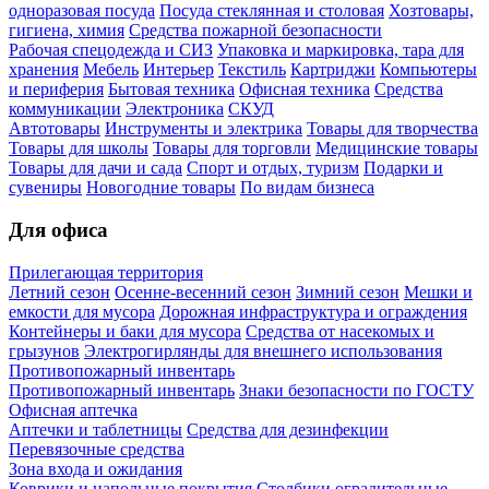
одноразовая посуда
Посуда стеклянная и столовая
Хозтовары,
гигиена, химия
Средства пожарной безопасности
Рабочая спецодежда и СИЗ
Упаковка и маркировка, тара для
хранения
Мебель
Интерьер
Текстиль
Картриджи
Компьютеры
и периферия
Бытовая техника
Офисная техника
Средства
коммуникации
Электроника
СКУД
Автотовары
Инструменты и электрика
Товары для творчества
Товары для школы
Товары для торговли
Медицинские товары
Товары для дачи и сада
Спорт и отдых, туризм
Подарки и
сувениры
Новогодние товары
По видам бизнеса
Для офиса
Прилегающая территория
Летний сезон
Осенне-весенний сезон
Зимний сезон
Мешки и
емкости для мусора
Дорожная инфраструктура и ограждения
Контейнеры и баки для мусора
Средства от насекомых и
грызунов
Электрогирлянды для внешнего использования
Противопожарный инвентарь
Противопожарный инвентарь
Знаки безопасности по ГОСТУ
Офисная аптечка
Аптечки и таблетницы
Средства для дезинфекции
Перевязочные средства
Зона входа и ожидания
Коврики и напольные покрытия
Столбики оградительные,