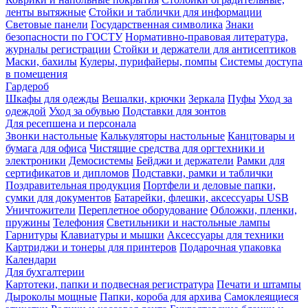
ленты вытяжные
Стойки и таблички для информации
Световые панели
Государственная символика
Знаки
безопасности по ГОСТУ
Нормативно-правовая литература,
журналы регистрации
Стойки и держатели для антисептиков
Маски, бахилы
Кулеры, пурифайеры, помпы
Системы доступа
в помещения
Гардероб
Шкафы для одежды
Вешалки, крючки
Зеркала
Пуфы
Уход за
одеждой
Уход за обувью
Подставки для зонтов
Для ресепшена и персонала
Звонки настольные
Калькуляторы настольные
Канцтовары и
бумага для офиса
Чистящие средства для оргтехники и
электроники
Демосистемы
Бейджи и держатели
Рамки для
сертификатов и дипломов
Подставки, рамки и таблички
Поздравительная продукция
Портфели и деловые папки,
сумки для документов
Батарейки, флешки, аксессуары USB
Уничтожители
Переплетное оборудование
Обложки, пленки,
пружины
Телефония
Светильники и настольные лампы
Гарнитуры
Клавиатуры и мышки
Аксессуары для техники
Картриджи и тонеры для принтеров
Подарочная упаковка
Календари
Для бухгалтерии
Картотеки, папки и подвесная регистратура
Печати и штампы
Дыроколы мощные
Папки, короба для архива
Самоклеящиеся