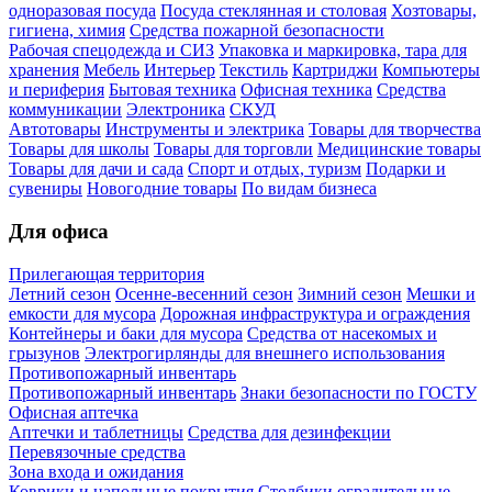
одноразовая посуда
Посуда стеклянная и столовая
Хозтовары,
гигиена, химия
Средства пожарной безопасности
Рабочая спецодежда и СИЗ
Упаковка и маркировка, тара для
хранения
Мебель
Интерьер
Текстиль
Картриджи
Компьютеры
и периферия
Бытовая техника
Офисная техника
Средства
коммуникации
Электроника
СКУД
Автотовары
Инструменты и электрика
Товары для творчества
Товары для школы
Товары для торговли
Медицинские товары
Товары для дачи и сада
Спорт и отдых, туризм
Подарки и
сувениры
Новогодние товары
По видам бизнеса
Для офиса
Прилегающая территория
Летний сезон
Осенне-весенний сезон
Зимний сезон
Мешки и
емкости для мусора
Дорожная инфраструктура и ограждения
Контейнеры и баки для мусора
Средства от насекомых и
грызунов
Электрогирлянды для внешнего использования
Противопожарный инвентарь
Противопожарный инвентарь
Знаки безопасности по ГОСТУ
Офисная аптечка
Аптечки и таблетницы
Средства для дезинфекции
Перевязочные средства
Зона входа и ожидания
Коврики и напольные покрытия
Столбики оградительные,