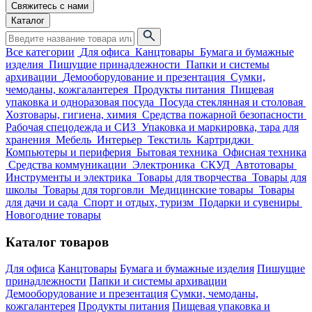
Свяжитесь с нами
Каталог
Все категории
Для офиса
Канцтовары
Бумага и бумажные
изделия
Пишущие принадлежности
Папки и системы
архивации
Демооборудование и презентация
Сумки,
чемоданы, кожгалантерея
Продукты питания
Пищевая
упаковка и одноразовая посуда
Посуда стеклянная и столовая
Хозтовары, гигиена, химия
Средства пожарной безопасности
Рабочая спецодежда и СИЗ
Упаковка и маркировка, тара для
хранения
Мебель
Интерьер
Текстиль
Картриджи
Компьютеры и периферия
Бытовая техника
Офисная техника
Средства коммуникации
Электроника
СКУД
Автотовары
Инструменты и электрика
Товары для творчества
Товары для
школы
Товары для торговли
Медицинские товары
Товары
для дачи и сада
Спорт и отдых, туризм
Подарки и сувениры
Новогодние товары
Каталог товаров
Для офиса
Канцтовары
Бумага и бумажные изделия
Пишущие
принадлежности
Папки и системы архивации
Демооборудование и презентация
Сумки, чемоданы,
кожгалантерея
Продукты питания
Пищевая упаковка и